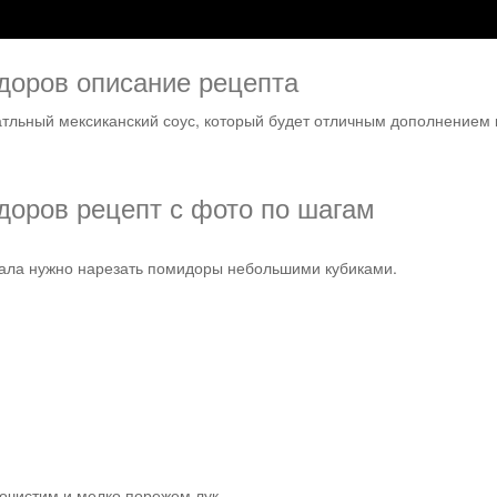
Рецепты
доров описание рецепта
атльный мексиканский соус, который будет отличным дополнением 
доров рецепт с фото по шагам
ала нужно нарезать помидоры небольшими кубиками.
очистим и мелко порежем лук.