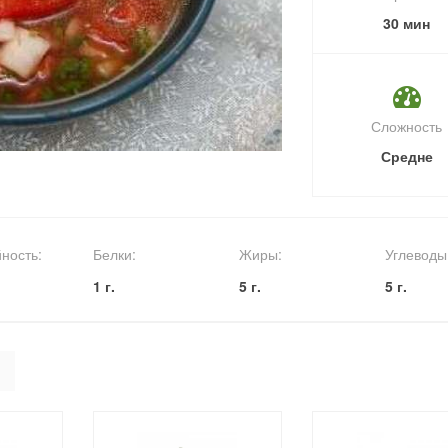
30 мин
Сложность
Средне
ность:
Белки:
Жиры:
Углеводы
1 г.
5 г.
5 г.