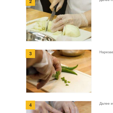
2
Нарезае
3
Далее и
4