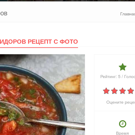
ров
Главна
МИДОРОВ РЕЦЕПТ С ФОТО
Рейтинг:
5
/ Голо
Оцените реце
Время