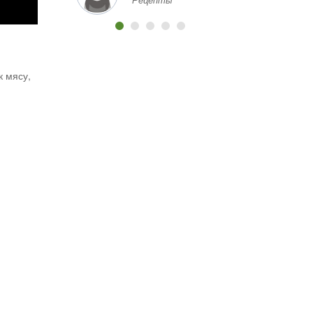
хорошей цене и с
надежным качеством?
Какие магазины или
площадки вы бы
порекомендовали?
к мясу,
Заранее спасибо за
любую информацию и
помощь!