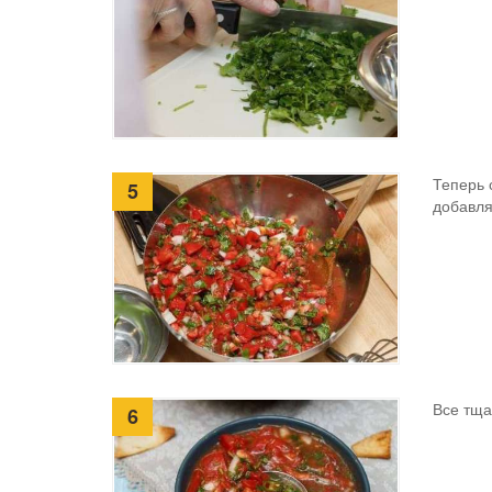
Теперь 
5
добавля
Все тща
6