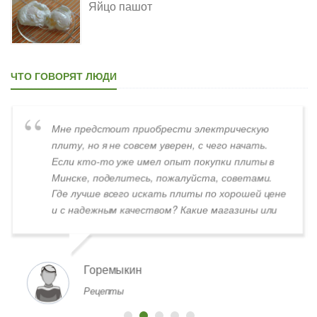
Яйцо пашот
ЧТО ГОВОРЯТ ЛЮДИ
Хинкали не склоняются. Слов "хинкалиев,
хинкалий" не существует
Лиза
Продукты