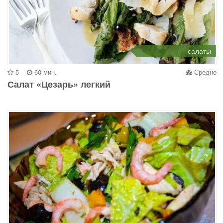
салаты
5
60 мин.
Средне
Салат «Цезарь» легкий