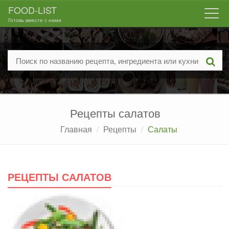
FOOD-LIST
Togg
Готовь вместе с нами
navi
Рецепты салатов
Главная
Рецепты
Салаты
РЕЦЕПТЫ САЛАТОВ