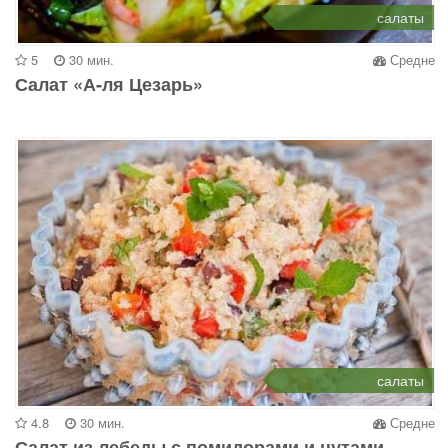
салаты
5
30 мин.
Средне
Салат «А-ля Цезарь»
салаты
4.8
30 мин.
Средне
Салат из лебеды с помидорами и нутами