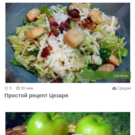
салаты
5
30 мин.
Средне
Простой рецепт Цезаря