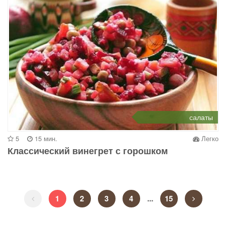
салаты
5
15 мин.
Легко
Классический винегрет с горошком
...
1
2
3
4
15