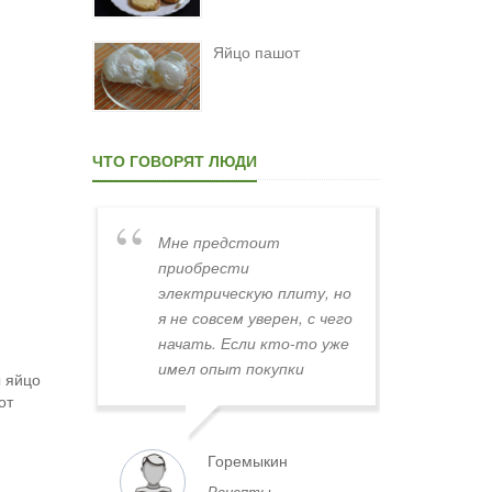
Яйцо пашот
ЧТО ГОВОРЯТ ЛЮДИ
Мне предстоит
Хинкали не склоняются
приобрести
Слов "хинкалиев,
электрическую плиту, но
хинкалий" не существу
я не совсем уверен, с чего
начать. Если кто-то уже
имел опыт покупки
ы яйцо
плиты в Минске,
от
поделитесь, пожалуйста,
советами. Где лучше
Горемыкин
Лиза
всего искать плиты по
Рецепты
Продукты