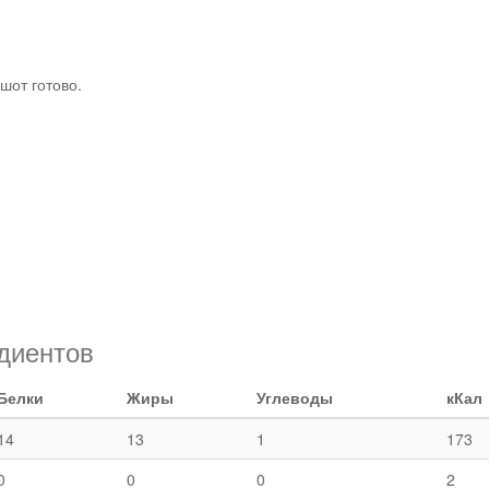
Рецепты
шот готово.
диентов
Белки
Жиры
Углеводы
кКал
14
13
1
173
0
0
0
2