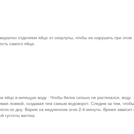
ккуратно отделяем яйцо от скорлупы, чтобы не нарушить при этом
ость самого яйца.
я тоже люблю жареные
пельмени! супер!
м яйцо в кипящую воду . Чтобы белок сильно не растекался, воду
вая ложкой, создавая тем самым водоворот. Следим за тем, чтоб
ипло ко дну. Варим на медленном огне 2-4 минуты. Время зависит 
й густоты желтка.
DOBRYAKOVA