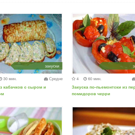
закуски
з
30 мин.
Средне
4
60 мин.
з кабачков с сыром и
Закуска по-пьемонтски из пе
ом
помидоров черри