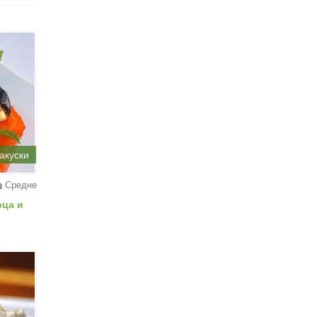
акуски
Средне
рца и