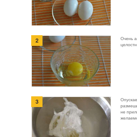
Очень а
2
целостн
Опускае
3
размеши
не прил
желаемо