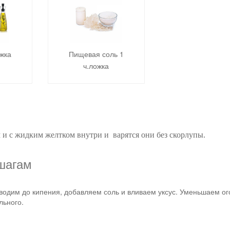
ожка
Пищевая соль 1
ч.ложка
 и с жидким желтком внутри и варятся они без скорлупы.
 шагам
водим до кипения, добавляем соль и вливаем уксус. Уменьшаем ог
льного.