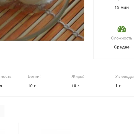
15 мин
Сложность
Средне
ность:
Белки:
Жиры:
Углеводы
л
10 г.
10 г.
1 г.