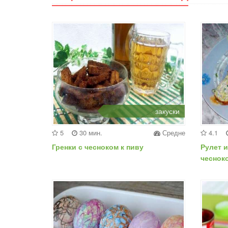
закуски
5
30 мин.
Средне
4.1
Гренки с чесноком к пиву
Рулет и
чеснок