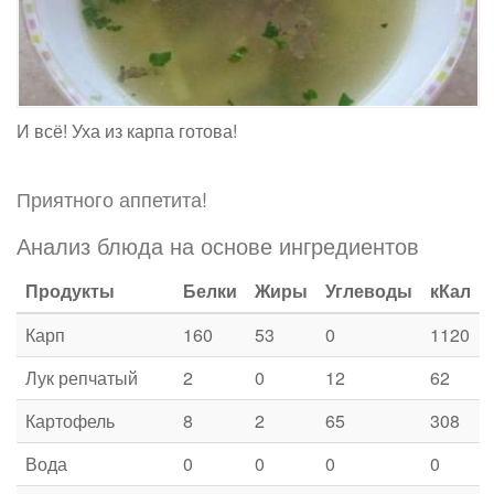
И всё! Уха из карпа готова!
Приятного аппетита!
Анализ блюда на основе ингредиентов
Продукты
Белки
Жиры
Углеводы
кКал
Карп
160
53
0
1120
Лук репчатый
2
0
12
62
Картофель
8
2
65
308
Вода
0
0
0
0