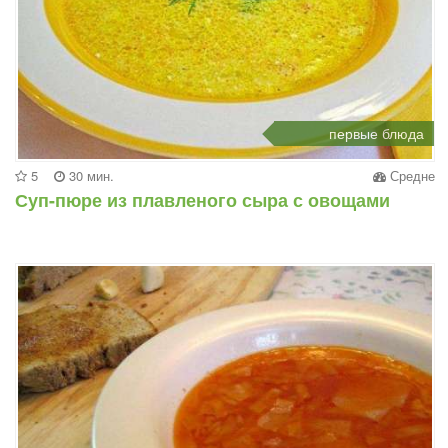
первые блюда
5
30 мин.
Средне
Суп-пюре из плавленого сыра с овощами