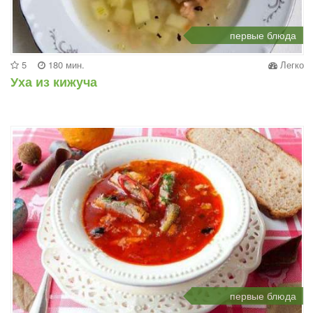
первые блюда
5
180 мин.
Легко
Уха из кижуча
первые блюда