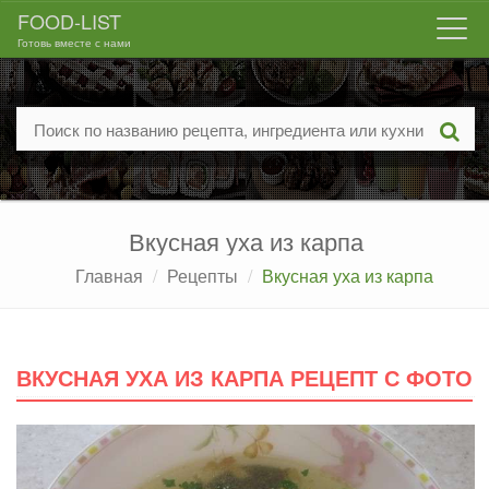
FOOD-LIST
Togg
Готовь вместе с нами
navi
Вкусная уха из карпа
Главная
Рецепты
Вкусная уха из карпа
ВКУСНАЯ УХА ИЗ КАРПА РЕЦЕПТ С ФОТО