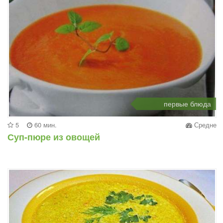
первые блюда
5
60 мин.
Средне
Суп-пюре из овощей