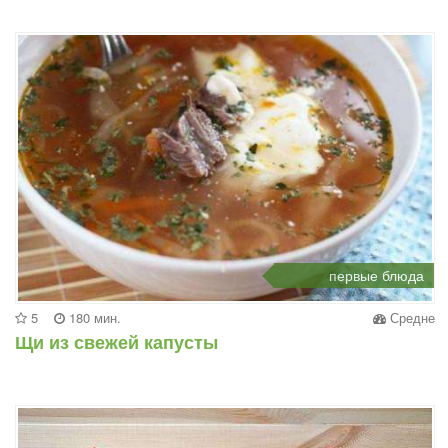
первые блюда
5
180 мин.
Средне
Щи из свежей капусты