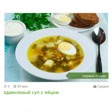
первые блюда
5
30 мин.
Средне
Щавелевый суп с яйцом