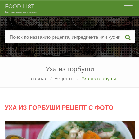
FOOD-LIST
Togg
Готовь вместе с нами
navi
Уха из горбуши
Главная
Рецепты
Уха из горбуши
УХА ИЗ ГОРБУШИ РЕЦЕПТ С ФОТО