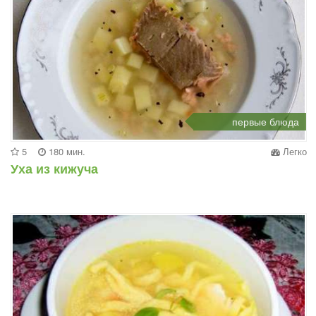
первые блюда
5
180 мин.
Легко
Уха из кижуча