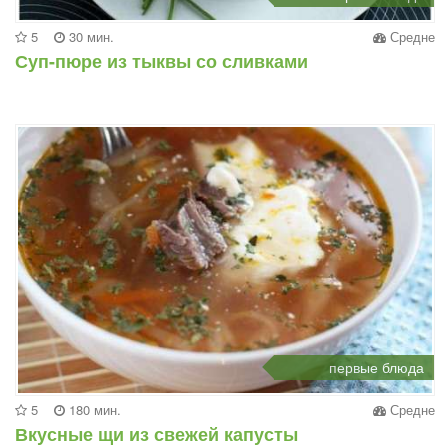
5
30 мин.
Средне
Суп-пюре из тыквы со сливками
первые блюда
5
180 мин.
Средне
Вкусные щи из свежей капусты