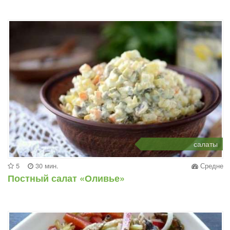
салаты
5
30 мин.
Средне
Постный салат «Оливье»