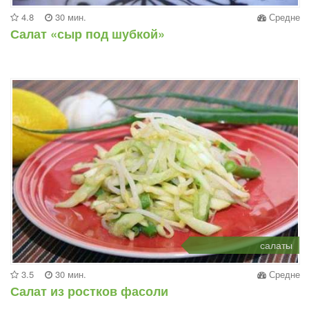
4.8
30 мин.
Средне
Салат «сыр под шубкой»
салаты
3.5
30 мин.
Средне
Салат из ростков фасоли