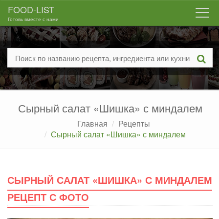
FOOD-LIST
Togg
Готовь вместе с нами
navi
Сырный салат «Шишка» с миндалем
Главная
Рецепты
Сырный салат «Шишка» с миндалем
СЫРНЫЙ САЛАТ «ШИШКА» С МИНДАЛЕМ
РЕЦЕПТ С ФОТО