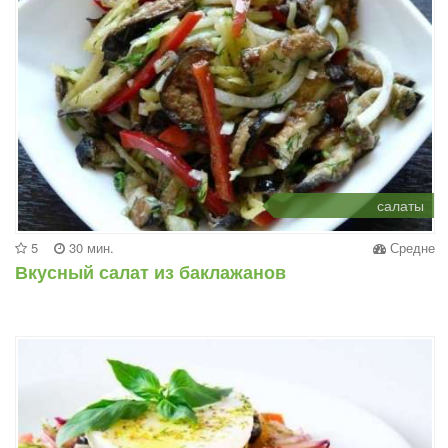
салаты
5
30 мин.
Средне
Вкусный салат из баклажанов