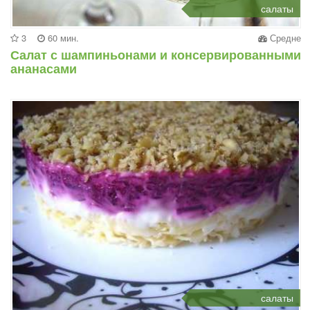
салаты
3
60 мин.
Средне
Салат с шампиньонами и консервированными
ананасами
салаты