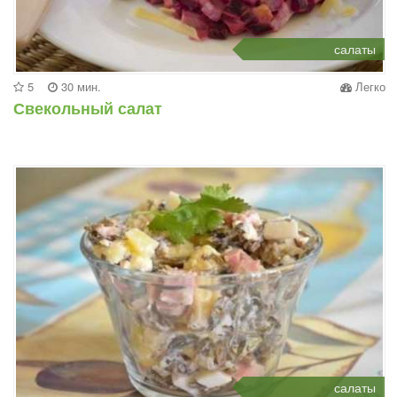
салаты
5
30 мин.
Легко
Свекольный салат
салаты