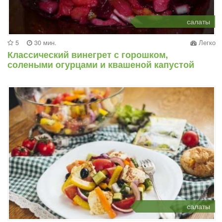
салаты
5
30 мин.
Легко
Классический винегрет с горошком,
солеными огурцами и квашеной капустой
салаты