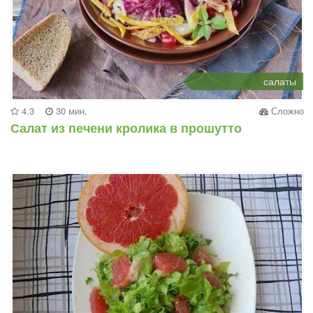
салаты
4.3
30 мин.
Сложно
Салат из печени кролика в прошутто