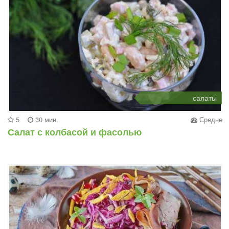
салаты
5
30 мин.
Средне
Салат с колбасой и фасолью