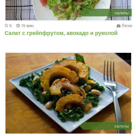
салаты
5
15 мин.
Легко
Салат с грейпфрутом, авокадо и руколой
салаты