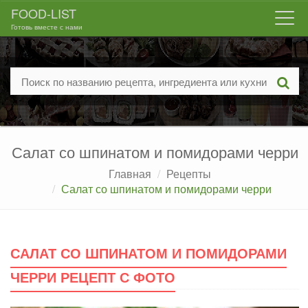
FOOD-LIST
Togg
Готовь вместе с нами
navi
Салат со шпинатом и помидорами черри
Главная
Рецепты
Салат со шпинатом и помидорами черри
САЛАТ СО ШПИНАТОМ И ПОМИДОРАМИ
ЧЕРРИ РЕЦЕПТ С ФОТО