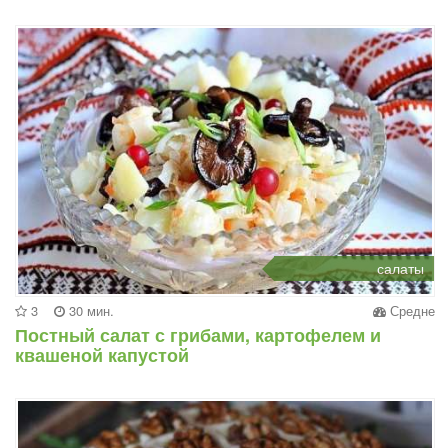
салаты
3
30 мин.
Средне
Постный салат с грибами, картофелем и
квашеной капустой