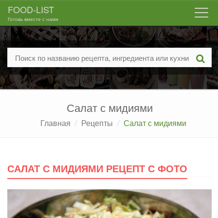
FOOD-LIST
Togg
Готовь вместе с нами
navi
Салат с мидиями
Главная
Рецепты
Салат с мидиями
САЛАТ С МИДИЯМИ РЕЦЕПТ С ФОТО