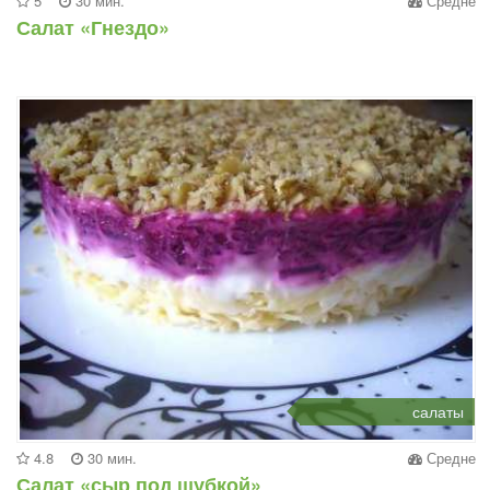
5
30 мин.
Средне
Салат «Гнездо»
салаты
4.8
30 мин.
Средне
Салат «сыр под шубкой»