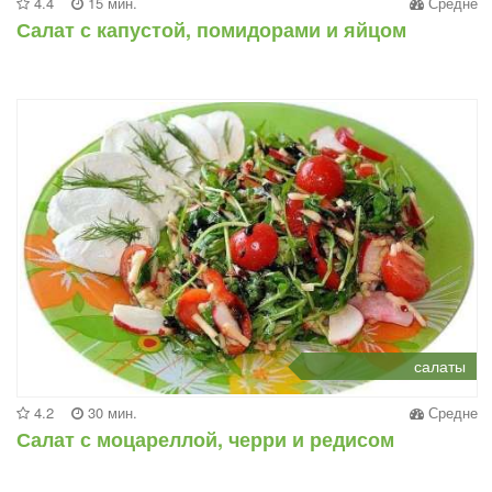
4.4
15 мин.
Средне
Салат с капустой, помидорами и яйцом
салаты
4.2
30 мин.
Средне
Салат с моцареллой, черри и редисом