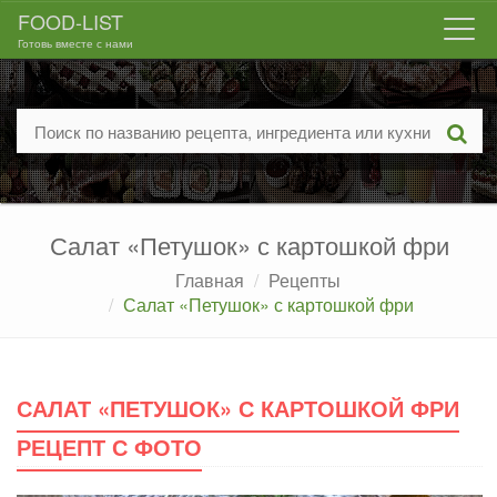
FOOD-LIST
Togg
Готовь вместе с нами
navi
Салат «Петушок» с картошкой фри
Главная
Рецепты
Салат «Петушок» с картошкой фри
САЛАТ «ПЕТУШОК» С КАРТОШКОЙ ФРИ
РЕЦЕПТ С ФОТО