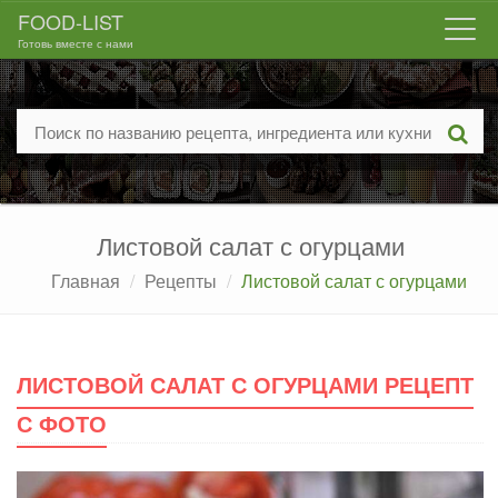
FOOD-LIST
Togg
Готовь вместе с нами
navi
Листовой салат с огурцами
Главная
Рецепты
Листовой салат с огурцами
ЛИСТОВОЙ САЛАТ С ОГУРЦАМИ РЕЦЕПТ
С ФОТО