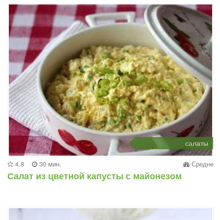
салаты
4.8
30 мин.
Средне
Салат из цветной капусты с майонезом