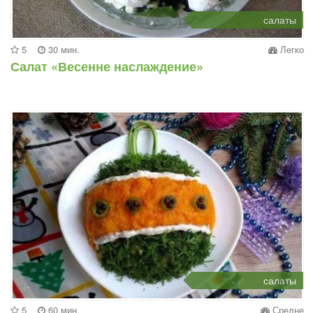
салаты
5
30 мин.
Легко
Салат «Весенне наслаждение»
салаты
5
60 мин.
Средне