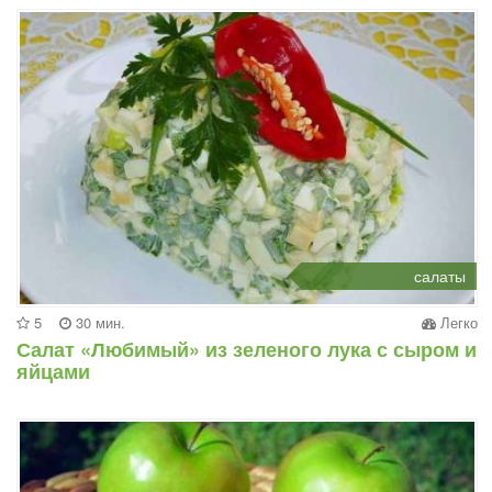
салаты
5
30 мин.
Легко
Салат «Любимый» из зеленого лука с сыром и
яйцами