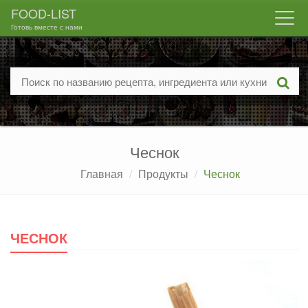
FOOD-LIST
Togg
Готовь вместе с нами
navi
Чеснок
Главная
Продукты
Чеснок
ЧЕСНОК