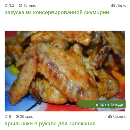
3.2
15 мин.
Легко
Закуска из консервированной скумбрии
вторые блюда
5
30 мин.
Средне
Крылышки в рукаве для запекания