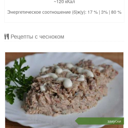
~120 кКал
Энергетическое соотношение (б|ж|у): 17 % | 3% | 80 %
Рецепты с чесноком
закуски