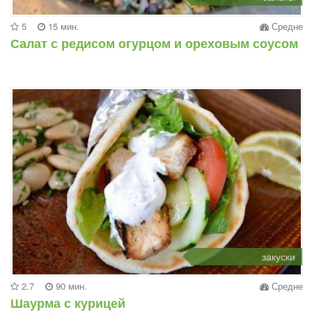
5
15 мин.
Средне
Салат с редисом огурцом и ореховым соусом
закуски
2.7
90 мин.
Средне
Шаурма с курицей