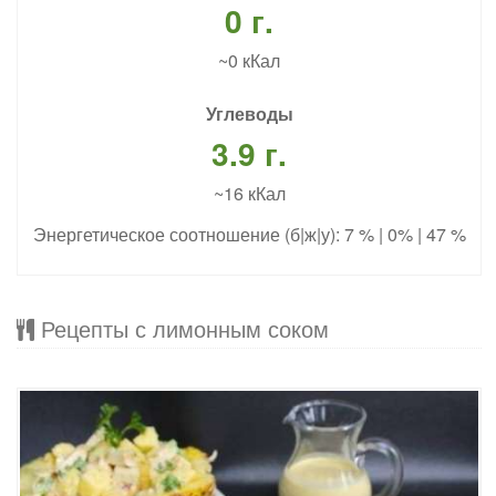
0 г.
~0 кКал
Углеводы
3.9 г.
~16 кКал
Энергетическое соотношение (б|ж|у): 7 % | 0% | 47 %
Рецепты с лимонным соком