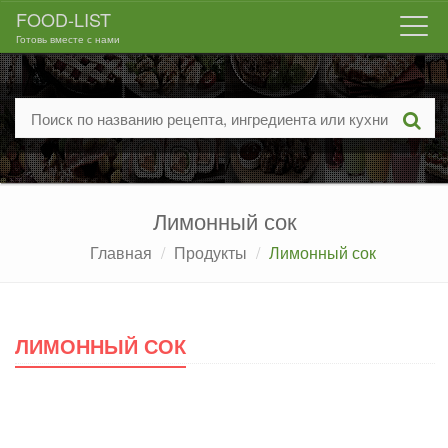
FOOD-LIST
Togg
Готовь вместе с нами
navi
Лимонный сок
Главная
Продукты
Лимонный сок
ЛИМОННЫЙ СОК