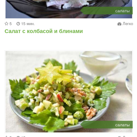
салаты
5
15 мин.
Легко
Салат с колбасой и блинами
салаты