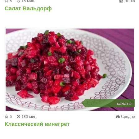
5
15 мин.
Легко
Салат Вальдорф
салаты
5
180 мин.
Средне
Классический винегрет