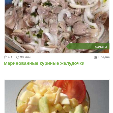
салаты
4.1
30 мин.
Средне
Маринованные куриные желудочки