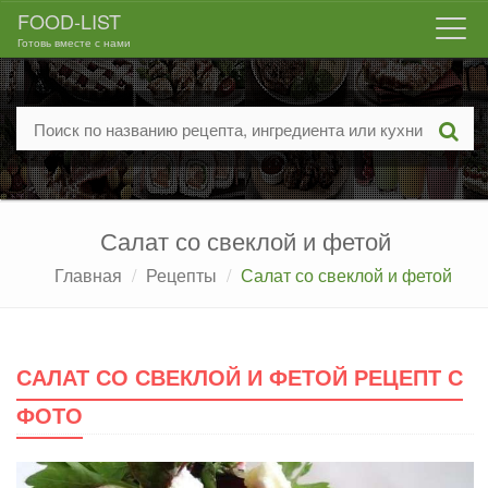
FOOD-LIST
Togg
Готовь вместе с нами
navi
Салат со свеклой и фетой
Главная
Рецепты
Салат со свеклой и фетой
САЛАТ СО СВЕКЛОЙ И ФЕТОЙ РЕЦЕПТ С
ФОТО