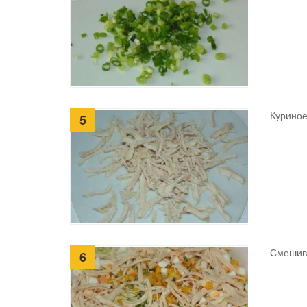
Куриное
5
Смешива
6