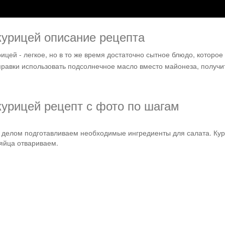
Рецепты
 курицей описание рецепта
цей - легкое, но в то же время достаточно сытное блюдо, которое
аправки использовать подсолнечное масло вместо майонеза, получ
курицей рецепт с фото по шагам
делом подготавливаем необходимые ингредиенты для салата. Ку
яйца отвариваем.