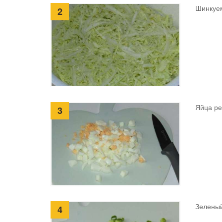
Шинкуем
2
Яйца ре
3
Зеленый
4