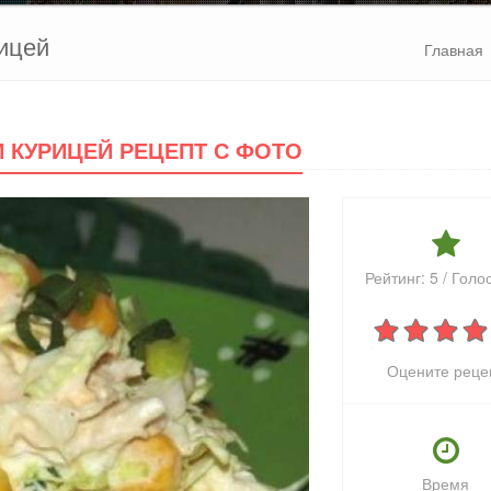
рицей
Главная
И КУРИЦЕЙ РЕЦЕПТ С ФОТО
Рейтинг:
5
/ Голо
Оцените реце
Время