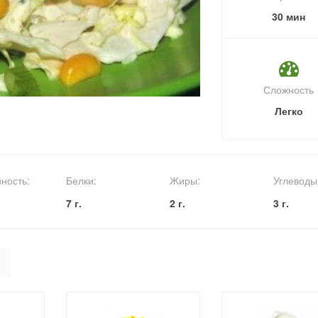
30 мин
Сложность
Легко
ность:
Белки:
Жиры:
Углеводы
7 г.
2 г.
3 г.