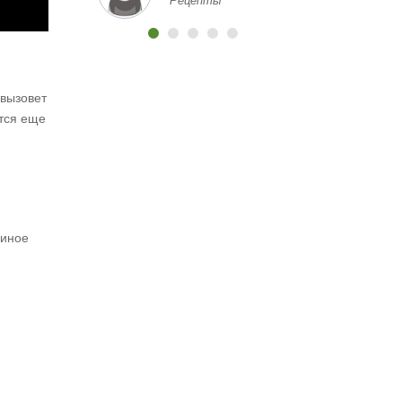
хорошей цене и с
надежным качеством?
Какие магазины или
площадки вы бы
порекомендовали?
 вызовет
Заранее спасибо за
ится еще
любую информацию и
помощь!
риное