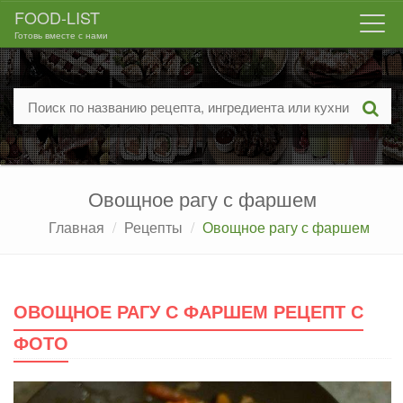
FOOD-LIST
Togg
Готовь вместе с нами
navi
Овощное рагу с фаршем
Главная
Рецепты
Овощное рагу с фаршем
ОВОЩНОЕ РАГУ С ФАРШЕМ РЕЦЕПТ С
ФОТО