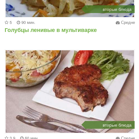
вторые блюда
5
90 мин.
Средне
Голубцы ленивые в мультиварке
вторые блюда
3.9
60 мин.
Средне