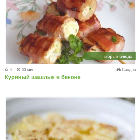
вторые блюда
4
60 мин.
Средне
Куриный шашлык в беконе