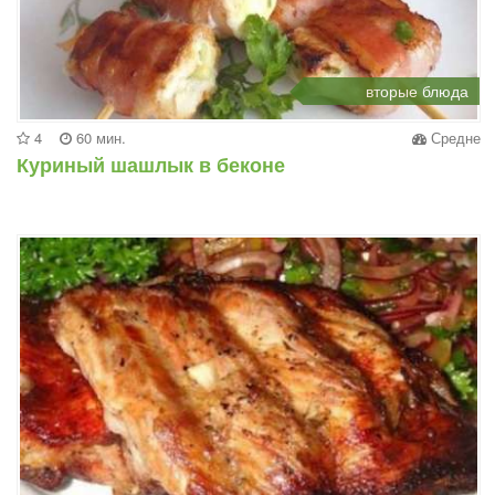
вторые блюда
4
60 мин.
Средне
Куриный шашлык в беконе