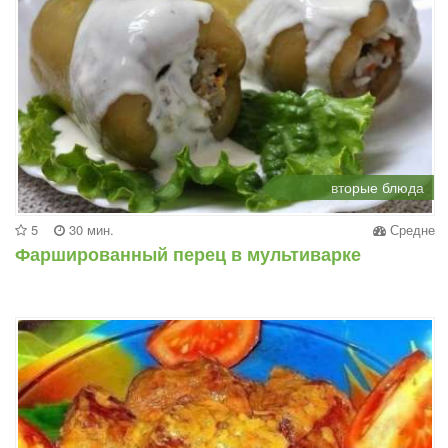
вторые блюда
5
30 мин.
Средне
Фаршированный перец в мультиварке