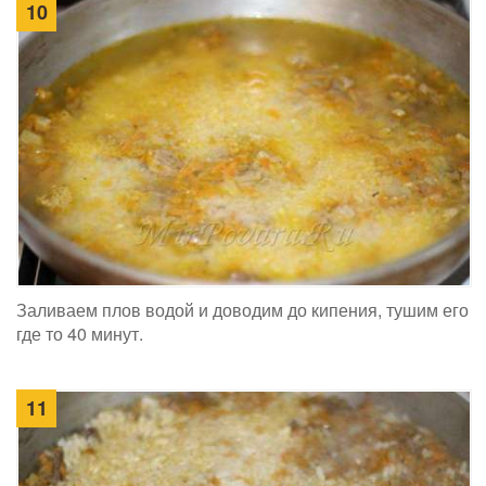
10
Заливаем плов водой и доводим до кипения, тушим его
где то 40 минут.
11