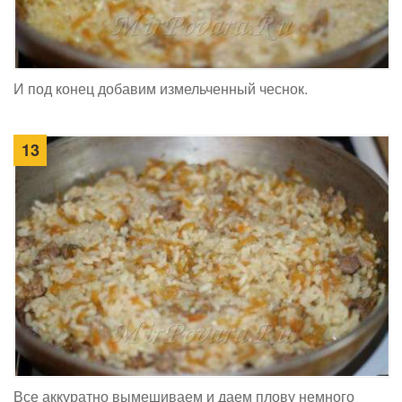
И под конец добавим измельченный чеснок.
13
Все аккуратно вымешиваем и даем плову немного