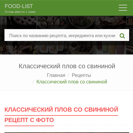
FOOD-LIST
Togg
Готовь вместе с нами
navi
Классический плов со свининой
Главная
Рецепты
Классический плов со свининой
КЛАССИЧЕСКИЙ ПЛОВ СО СВИНИНОЙ
РЕЦЕПТ С ФОТО