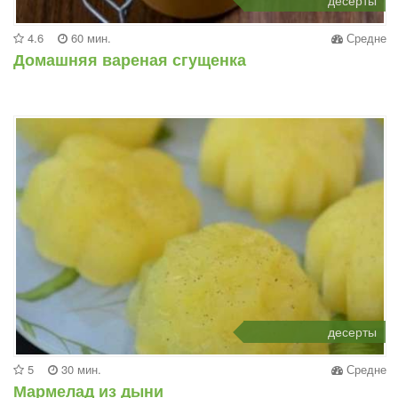
4.6
60 мин.
Средне
Домашняя вареная сгущенка
десерты
5
30 мин.
Средне
Мармелад из дыни