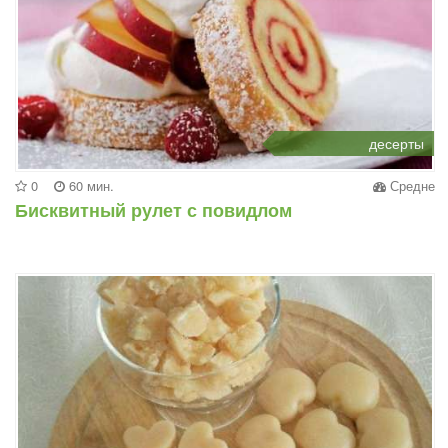
десерты
0
60 мин.
Средне
Бисквитный рулет с повидлом