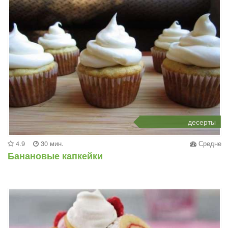
десерты
4.9
30 мин.
Средне
Банановые капкейки