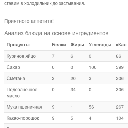
ставим в холодильник до застывания.
Приятного аппетита!
Анализ блюда на основе ингредиентов
Продукты
Белки
Жиры
Углеводы
кКал
Куриное яйцо
7
6
0
86
Сахар
0
0
100
399
Сметана
3
20
3
206
Подсолнечное
0
34
0
306
масло
Мука пшеничная
9
1
56
267
Какао-порошок
9
5
4
104