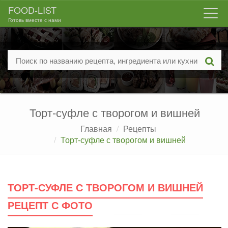
FOOD-LIST
Togg
Готовь вместе с нами
navi
Торт-суфле с творогом и вишней
Главная
Рецепты
Торт-суфле с творогом и вишней
ТОРТ-СУФЛЕ С ТВОРОГОМ И ВИШНЕЙ
РЕЦЕПТ С ФОТО