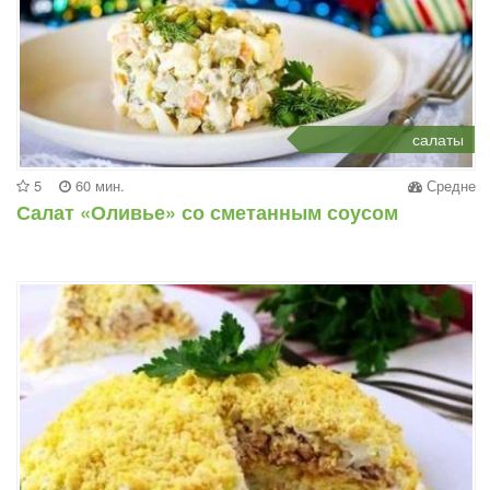
салаты
5
60 мин.
Средне
Салат «Оливье» со сметанным соусом