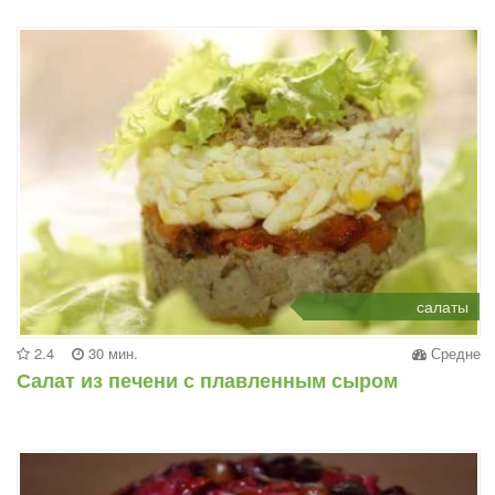
салаты
2.4
30 мин.
Средне
Салат из печени с плавленным сыром