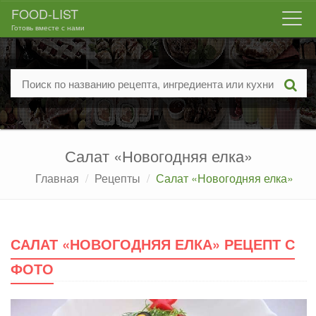
FOOD-LIST
Togg
Готовь вместе с нами
navi
Салат «Новогодняя елка»
Главная
Рецепты
Салат «Новогодняя елка»
САЛАТ «НОВОГОДНЯЯ ЕЛКА» РЕЦЕПТ С
ФОТО