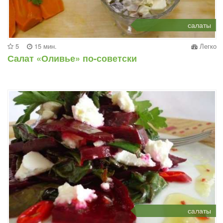
салаты
5
15 мин.
Легко
Салат «Оливье» по-советски
салаты