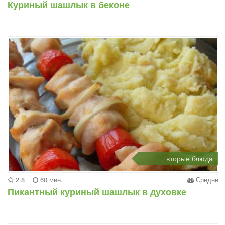
Куриный шашлык в беконе
вторые блюда
2.8
60 мин.
Средне
Пикантный куриный шашлык в духовке