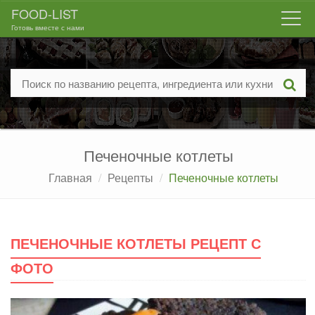
FOOD-LIST
Togg
Готовь вместе с нами
navi
Печеночные котлеты
Главная
Рецепты
Печеночные котлеты
ПЕЧЕНОЧНЫЕ КОТЛЕТЫ РЕЦЕПТ С
ФОТО