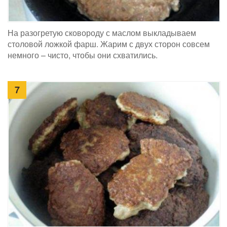
На разогретую сковороду с маслом выкладываем
столовой ложкой фарш. Жарим с двух сторон совсем
немного – чисто, чтобы они схватились.
7