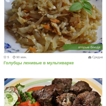
вторые блюда
5
90 мин.
Средне
Голубцы ленивые в мультиварке