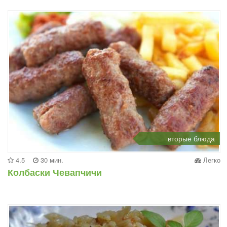
вторые блюда
4.5
30 мин.
Легко
Колбаски Чевапчичи