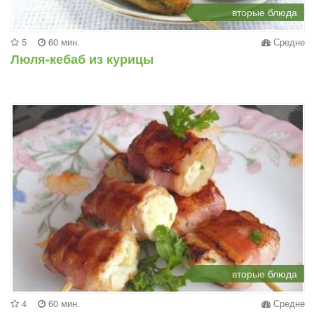
вторые блюда
5
60 мин.
Средне
Люля-кебаб из курицы
вторые блюда
4
60 мин.
Средне