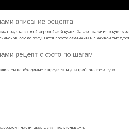
Рецепты
нами описание рецепта
чших представителей европейской кухни. За счет наличия в супе мо
мпиньонов, блюдо получается просто отменным и с нежной текстуро
нами рецепт с фото по шагам
вливаем необходимые ингредиенты для грибного крем-супа.
нарезаем пластинами, а лук - полукольцами.