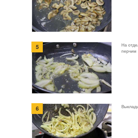
На отде
5
перчим 
Выклад
6