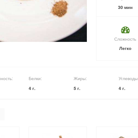
30 мин
Сложность
Легко
ность:
Белки:
Жиры:
Углеводы
4 г.
5 г.
4 г.