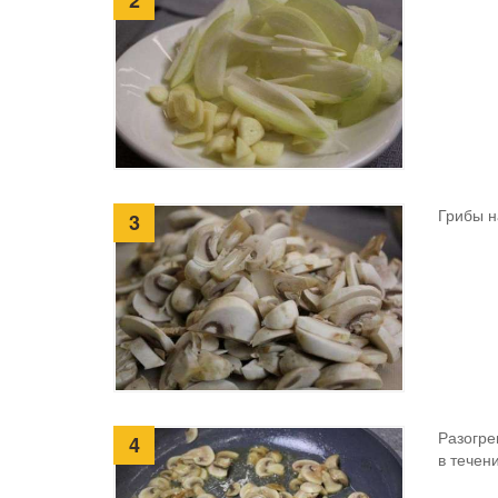
Грибы н
3
Разогре
4
в течен