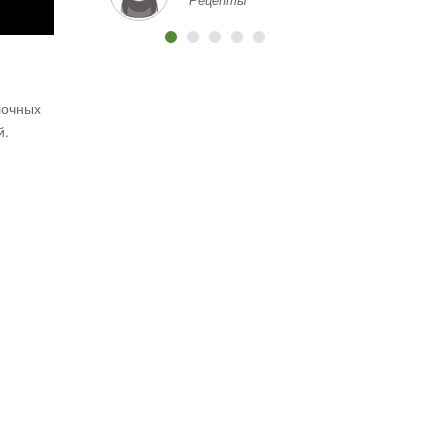
хорошей цене и с
надежным качеством?
Какие магазины или
площадки вы бы
порекомендовали?
лочных
Заранее спасибо за
й.
любую информацию и
помощь!