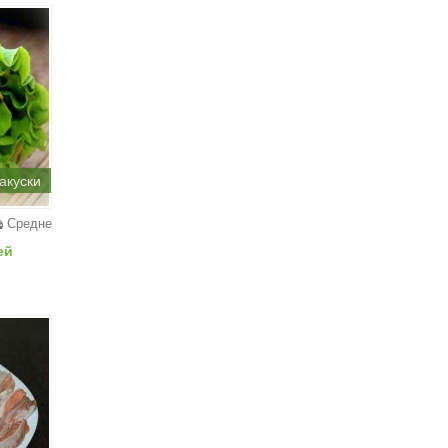
акуски
Средне
ей