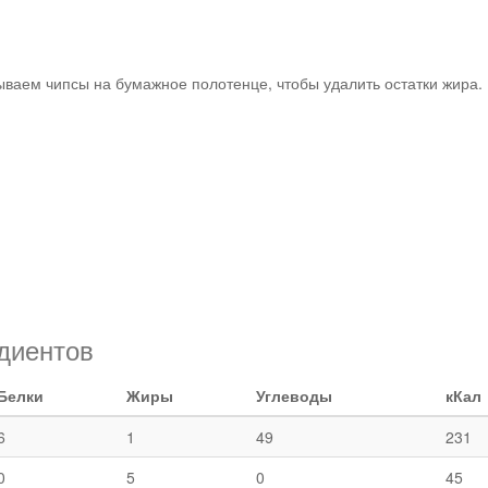
Рецепты
ваем чипсы на бумажное полотенце, чтобы удалить остатки жира.
диентов
Белки
Жиры
Углеводы
кКал
6
1
49
231
0
5
0
45