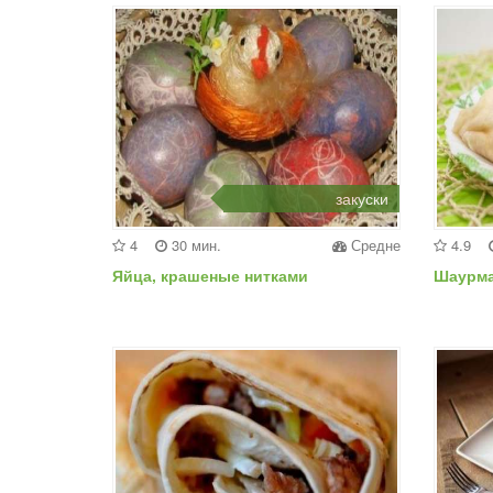
закуски
4
30 мин.
Средне
4.9
Яйца, крашеные нитками
Шаурма