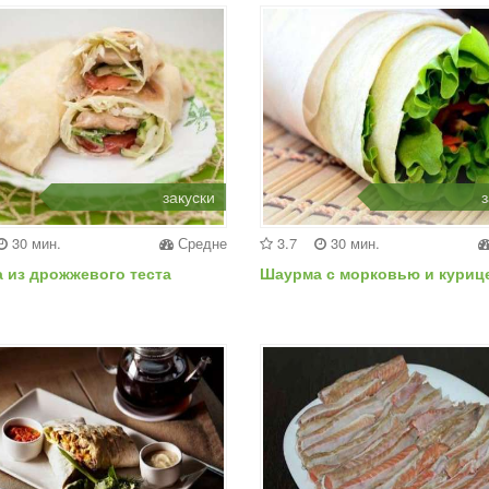
закуски
з
30 мин.
Средне
3.7
30 мин.
 из дрожжевого теста
Шаурма с морковью и куриц