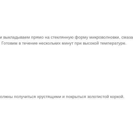
и выкладываем прямо на стеклянную форму микроволновки, смаз
 Готовим в течение нескольких минут при высокой температуре.
я тоже люблю жареные
пельмени! супер!
олжны получиться хрустящими и покрыться золотистой коркой.
DOBRYAKOVA