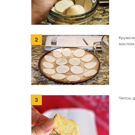
Кружочк
2
маслом.
Чипсы д
3