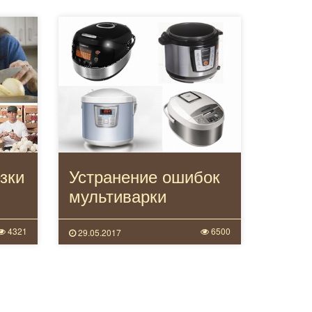
зки
Устранение ошибок
мультиварки
Редмонд
4321
6500
29.05.2017