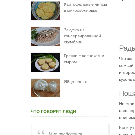
Картофельные чипсы
в микроволновке
Закуска из
консервированной
скумбрии
Рады
Гренки с чесноком и
Что же 
сыром
семьей 
интерес
кухонь 
Яйцо пашот
Поша
Не стои
наш пор
ЧТО ГОВОРЯТ ЛЮДИ
принима
Если у 
ареные
Мне предстоит
Хинка
нашего 