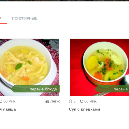
Е
ПОПУЛЯРНЫЕ
первые блюда
первые
60 мин.
Легко
5
60 мин.
я лапша
Суп с клецками