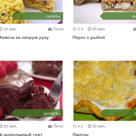
салаты
в
30 мин.
Легко
3.3
90 мин.
Мимоза на скорую руку
Пирог с рыбой
десерты
60 мин.
Легко
4.2
30 мин.
й шоколадный торт
Лангош