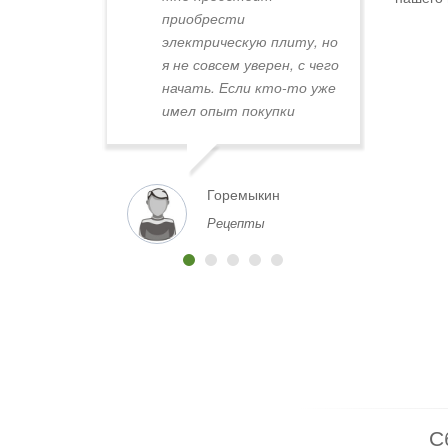
приобрести
Слов "
электрическую плиту, но
хинка
я не совсем уверен, с чего
начать. Если кто-то уже
имел опыт покупки
плиты в Минске,
поделитесь, пожалуйста,
советами. Где лучше
Горемыкин
VA
всего искать плиты по
Рецепты
хорошей цене и с
надежным качеством?
Какие магазины или
площадки вы бы
порекомендовали?
Заранее спасибо за
любую информацию и
помощь!
С