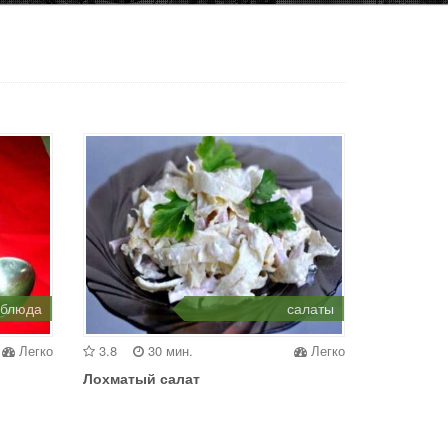
 блюда
салаты
Легко
3.8
30 мин.
Легко
Лохматый салат