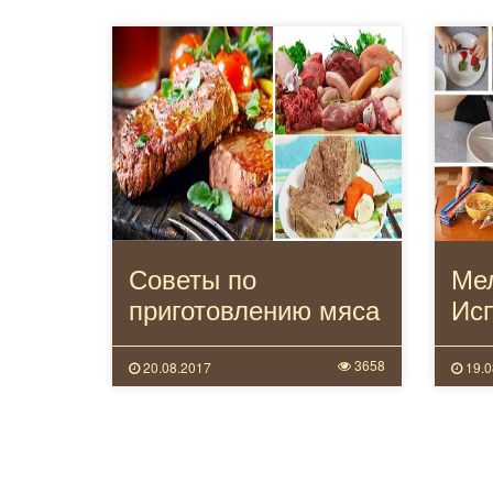
Советы по
Мел
приготовлению мяса
Ис
пищ
кух
3658
20.08.2017
19.0