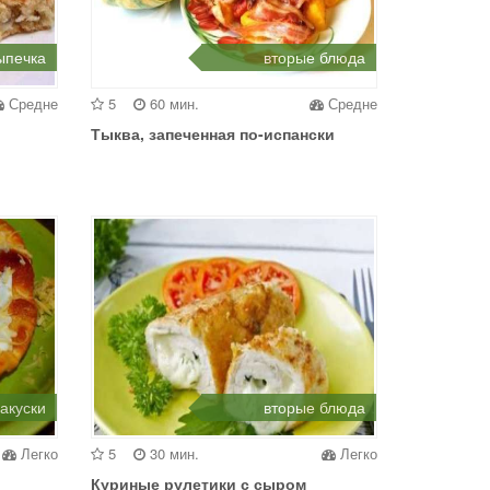
ыпечка
вторые блюда
Средне
5
60 мин.
Средне
Тыква, запеченная по-испански
закуски
вторые блюда
Легко
5
30 мин.
Легко
Куриные рулетики с сыром