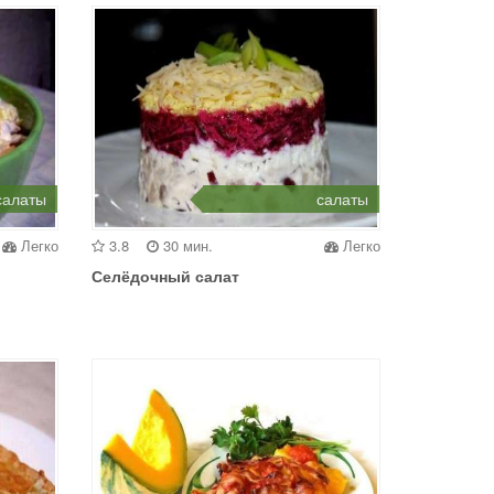
салаты
салаты
Легко
3.8
30 мин.
Легко
Селёдочный салат