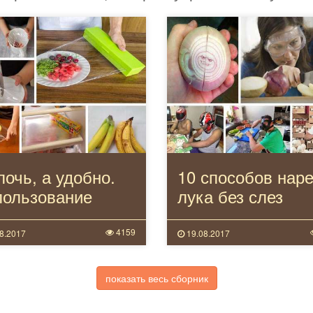
очь, а удобно.
10 способов наре
пользование
лука без слез
евой пленки на
не.
4159
8.2017
19.08.2017
показать весь сборник