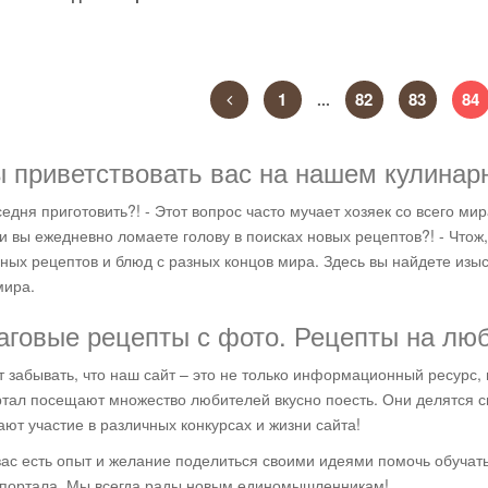
1
82
83
84
...
 приветствовать вас на нашем кулинар
седня приготовить?! - Этот вопрос часто мучает хозяек со всего м
и вы ежедневно ломаете голову в поисках новых рецептов?! - Чтож
ных рецептов и блюд с разных концов мира. Здесь вы найдете из
мира.
говые рецепты с фото. Рецепты на люб
т забывать, что наш сайт – это не только информационный ресурс
тал посещают множество любителей вкусно поесть. Они делятся 
ют участие в различных конкурсах и жизни сайта!
вас есть опыт и желание поделиться своими идеями помочь обучат
ли не склоняются.
Второй раз пользуюсь
портала. Мы всегда рады новым единомышленникам!