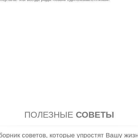
хинкалиев,
после покупки,
лий" не существует
высветилось Е 7. В
инструкции не нашла
ничего о причине.
Помогите разобраться
что это.
Лиза
Леся
Продукты
Советы
ПОЛЕЗНЫЕ
СОВЕТЫ
борник советов, которые упростят Вашу жизн