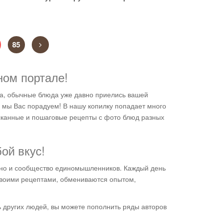
85
ном портале!
ира, обычные блюда уже давно приелись вашей
, мы Вас порадуем! В нашу копилку попадает много
ысканные и пошаговые рецепты с фото блюд разных
ой вкус!
, но и сообщество единомышленников. Каждый день
своими рецептами, обмениваются опытом,
ь других людей, вы можете пополнить ряды авторов
Утиный жир очень
я тоже люблю жарен