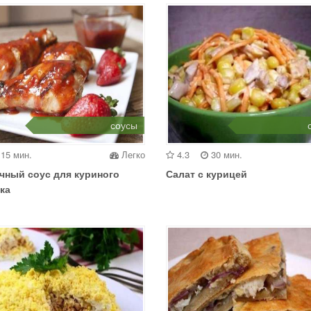
соусы
15 мин.
Легко
4.3
30 мин.
чный соус для куриного
Салат с курицей
ка