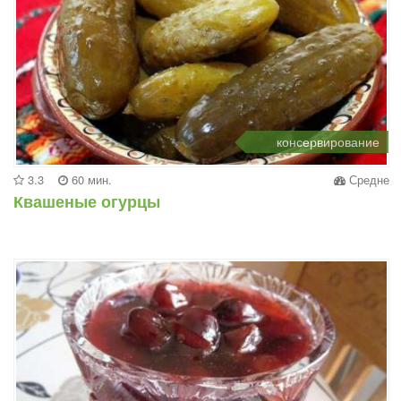
консервирование
3.3
60 мин.
Средне
Квашеные огурцы