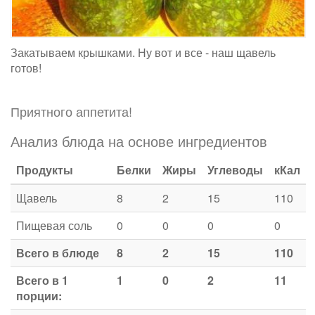
Закатываем крышками. Ну вот и все - наш щавель
готов!
Приятного аппетита!
Анализ блюда на основе ингредиентов
Продукты
Белки
Жиры
Углеводы
кКал
Щавель
8
2
15
110
Пищевая соль
0
0
0
0
Всего в блюде
8
2
15
110
Всего в 1
1
0
2
11
порции: