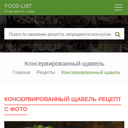
FOOD-LIST
Togg
Готовь вместе с нами
navi
Консервированный щавель
Главная
Рецепты
Консервированный щавель
КОНСЕРВИРОВАННЫЙ ЩАВЕЛЬ РЕЦЕПТ
С ФОТО