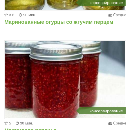
консервирование
3.8
90 мин.
Средне
Маринованные огурцы со жгучим перцем
консервирование
5
30 мин.
Средне