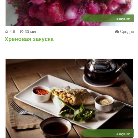
закуски
4.9
30 мин.
Средне
Хреновая закуска
закуски