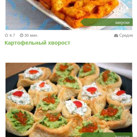
закуски
4.7
30 мин.
Средне
Картофельный хворост
закуски