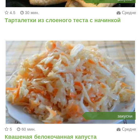
4.5
30 мин.
Средне
Тарталетки из слоеного теста с начинкой
закуски
5
60 мин.
Средне
Квашеная белокочанная капуста