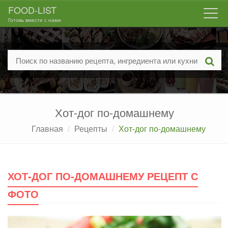
FOOD-LIST
Togg
Готовь вместе с нами
navi
Хот-дог по-домашнему
Главная
Рецепты
Хот-дог по-домашнему
ХОТ-ДОГ ПО-ДОМАШНЕМУ РЕЦЕПТ С
ФОТО