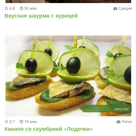
4.8
30 мин.
Средне
Вкусная шаурма с курицей
закуски
2.7
15 мин.
Легко
Канапе со скумбрией «Лодочки»