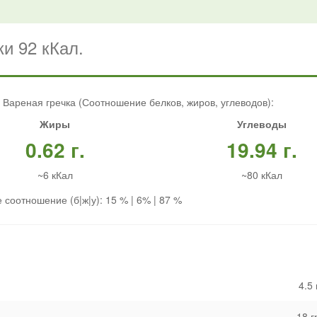
и 92 кКал.
 Вареная гречка (Соотношение белков, жиров, углеводов):
Жиры
Углеводы
0.62 г.
19.94 г.
~6 кКал
~80 кКал
 соотношение (б|ж|у): 15 % | 6% | 87 %
4.5
18 