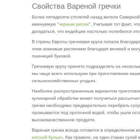
Свойства Вареной гречки
Более пятидесяти столетий назад жители Северной
именуемую "
черным рисом
". Учитывая тот факт, ч
догадаться, что индийцам настолько полюбился этот
В страны Европы гречневая крупа попала благодар
этим злаковым растением благодаря великой и могу
пшеницей буковой.
Гречневую крупу принято подразделять на нескольк
мы чаще всего используем при приготовлении каши 
сельскохозяйственных угодьях.
Наиболее распространенным вариантом приготовлен
кулинарной обработке может получиться рассыпчато
гречки необходимо предварительно перебрать сухую
промывается под проточной водой, чтобы ушли оста
высококачественном продукте.
Вареная гречка всегда готовится в определенном к
мясной бульон
. Как правило, на один стакан сухо