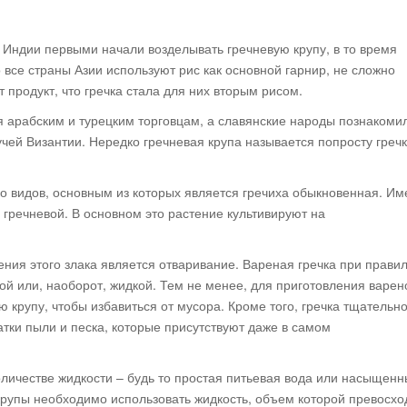
 Индии первыми начали возделывать гречневую крупу, в то время
то все страны Азии используют рис как основной гарнир, не сложно
 продукт, что гречка стала для них вторым рисом.
я арабским и турецким торговцам, а славянские народы познакомил
чей Византии. Нередко гречневая крупа называется попросту греч
о видов, основным из которых является гречиха обыкновенная. Им
гречневой. В основном это растение культивируют на
ия этого злака является отваривание. Вареная гречка при прави
й или, наоборот, жидкой. Тем не менее, для приготовления варен
 крупу, чтобы избавиться от мусора. Кроме того, гречка тщательн
тки пыли и песка, которые присутствуют даже в самом
оличестве жидкости – будь то простая питьевая вода или насыщен
й крупы необходимо использовать жидкость, объем которой превосхо