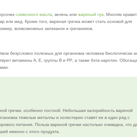
 кусочек
сливочного масла
, зелень или
жареный лук
. Многим нравит
ар или мед. Кроме того, вареная гречка может стать основой для
ример, всевозможных запеканок и гречаников.
твом безусловно полезных для организма человека биологически а
твуют витамины А, Е, группы В и РР, а также бэта-каротин. Обогащ
ами.
еной гречки, особенно постной. Небольшая калорийность вареной
организма тяжелые металлы и холестерин ставят ее в один ряд с
рового питания. Польза вареной гречки настолько очевидна, что д
ей именно с этого продукта.