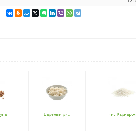
рупа
Вареный рис
Рис Карнаро