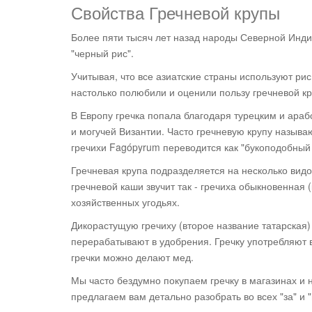
Свойства Гречневой крупы
Более пяти тысяч лет назад народы Северной Индии
"черный рис".
Учитывая, что все азиатские страны используют рис
настолько полюбили и оценили пользу гречневой кру
В Европу гречка попала благодаря турецким и араб
и могучей Византии. Часто гречневую крупу называ
гречихи Fagópyrum переводится как "букоподобный
Гречневая крупа подразделяется на несколько видо
гречневой каши звучит так - гречиха обыкновенная
хозяйственных угодьях.
Дикорастущую гречиху (второе название татарская) 
перерабатывают в удобрения. Гречку употребляют в
гречки можно делают мед.
Мы часто бездумно покупаем гречку в магазинах и 
предлагаем вам детально разобрать во всех "за" и 