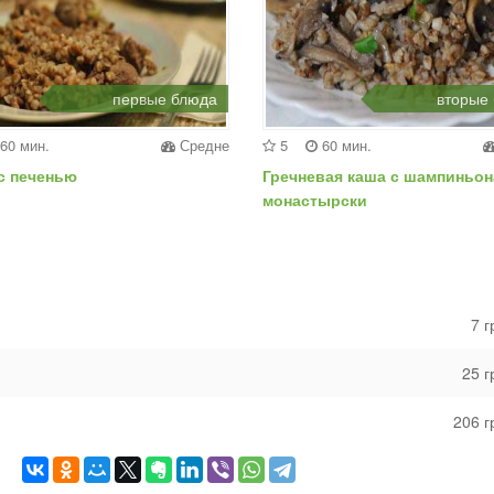
первые блюда
вторые
60 мин.
Средне
5
60 мин.
 с печенью
Гречневая каша с шампиньон
монастырски
7 
25 
206 