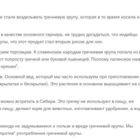
 стали возделывать гречневую крупу, которая в то время носила 
 в качестве основного гарнира, не трудно догадаться, что индийцы
пы, что этот продукт стал вторым рисом для них.
ским торговцам. К славянским народам гречневая крупа попала из 
ют попросту гречкой или буковой пшеницей. Поэтому латинское на
 орешек".
в. Основной вид, который мы часто используем при приготовлении
 (крылатая и бескрылая). Это растение в основном выращивают на 
можно встретить в Сибири. Это гречку не используют в пищу, ее
 пищу, делают корм для животных, изготавливают удобрения, а ещ
никогда не задумываемся о пользе и вреде гречневой крупы. Мы
"против" употребления гречневой крупы.