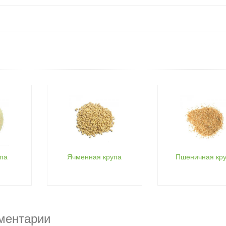
па
Ячменная крупа
Пшеничная кр
мментарии