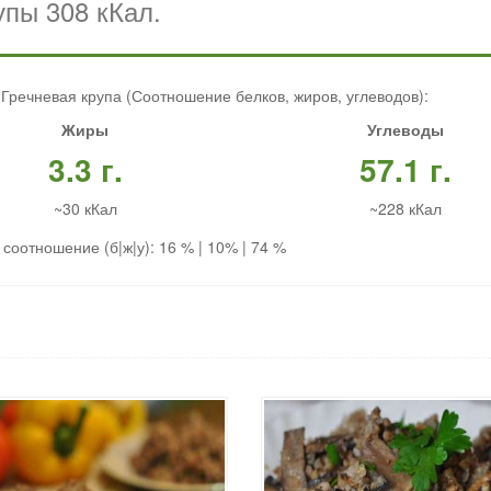
пы 308 кКал.
Гречневая крупа (Соотношение белков, жиров, углеводов):
Жиры
Углеводы
3.3 г.
57.1 г.
~30 кКал
~228 кКал
соотношение (б|ж|у): 16 % | 10% | 74 %