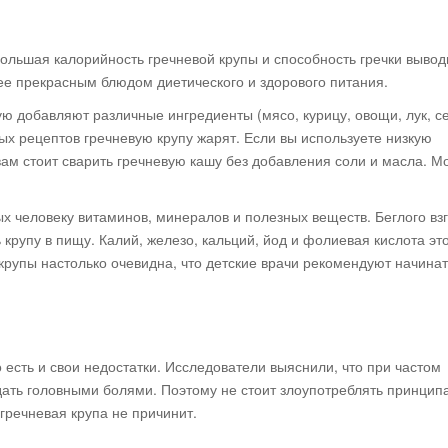
ольшая калорийность гречневой крупы и способность гречки вывод
ее прекрасным блюдом диетического и здорового питания.
ую добавляют различные ингредиенты (мясо, курицу, овощи, лук, се
рых рецептов гречневую крупу жарят. Если вы используете низкую
 вам стоит сварить гречневую кашу без добавления соли и масла. М
х человеку витаминов, минералов и полезных веществ. Беглого вз
ь крупу в пищу. Калий, железо, кальций, йод и фолиевая кислота эт
крупы настолько очевидна, что детские врачи рекомендуют начинат
 есть и свои недостатки. Исследователи выяснили, что при частом
ать головными болями. Поэтому не стоит злоупотреблять принцип
гречневая крупа не причинит.