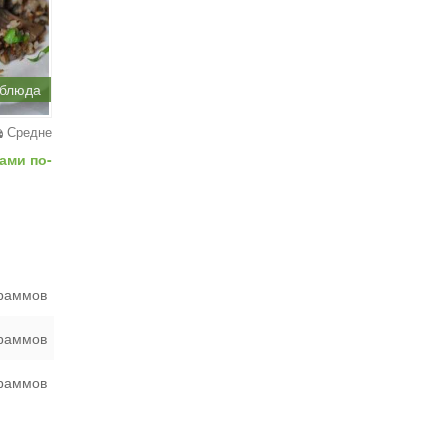
 блюда
Средне
ами по-
граммов
граммов
граммов