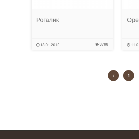
Рогалик
Оре
3788
18.01.2012
11.0
1