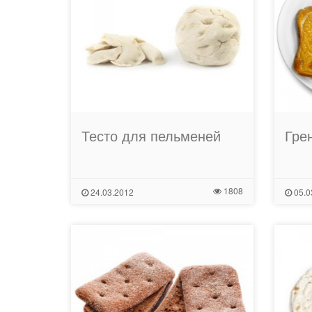
Тесто для пельменей
Гре
1808
24.03.2012
05.0