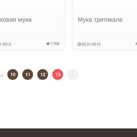
ховая мука
Мука тритикале
1766
1.2012
02.01.2012
10
11
12
13
...