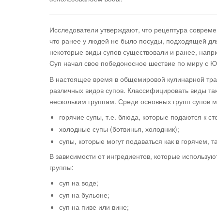
Исследователи утверждают, что рецептура современ
что ранее у людей не было посуды, подходящей дл
некоторые виды супов существовали и ранее, напри
Суп начал свое победоносное шествие по миру с Ю
В настоящее время в общемировой кулинарной трад
различных видов супов. Классифицировать виды тако
нескольким группам. Среди основных групп супов
горячие супы, т.е. блюда, которые подаются к с
холодные супы (ботвинья, холодник);
супы, которые могут подаваться как в горячем, т
В зависимости от ингредиентов, которые использу
группы:
суп на воде;
суп на бульоне;
суп на пиве или вине;