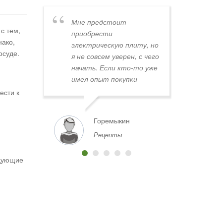
ареные
Мне предстоит
Хинка
с тем,
приобрести
Слов 
нако,
электрическую плиту, но
хинка
осуде.
я не совсем уверен, с чего
начать. Если кто-то уже
имел опыт покупки
плиты в Минске,
ести к
поделитесь, пожалуйста,
советами. Где лучше
Горемыкин
VA
всего искать плиты по
Рецепты
хорошей цене и с
надежным качеством?
Какие магазины или
едующие
площадки вы бы
порекомендовали?
Заранее спасибо за
любую информацию и
помощь!