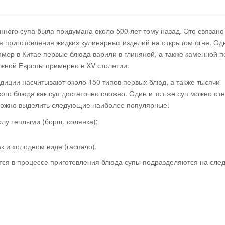
я тоже люблю ж
ного супа была придумана около 500 лет тому назад. Это связано 
пельмени! супер!
я приготовления жидких кулинарных изделий на открытом огне. Од
мер в Китае первые блюда варили в глиняной, а также каменной п
жной Европы примерно в XV столетии.
иции насчитывают около 150 типов первых блюд, а также тысячи
го блюда как суп достаточно сложно. Один и тот же суп можно отн
 можно выделить следующие наиболее популярные:
толу теплыми (борщ, солянка);
DOBRYAKO
Рецепты
ак и холодном виде (гаспачо).
ются в процессе приготовления блюда супы подразделяются на сл