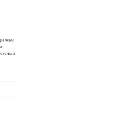
арелкам
и
иетологи