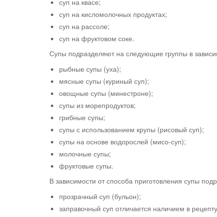
суп на квасе;
суп на кисломолочных продуктах;
суп на рассоле;
суп на фруктовом соке.
Супы подразделяют на следующие группы в зависим
рыбные супы (уха);
мясные супы (куриный суп);
овощные супы (минестроне);
супы из морепродуктов;
грибные супы;
супы с использованием крупы (рисовый суп);
супы на основе водорослей (мисо-суп);
молочные супы;
фруктовые супы.
В зависимости от способа приготовления супы под
прозрачный суп (бульон);
заправочный суп отличается наличием в рецепту