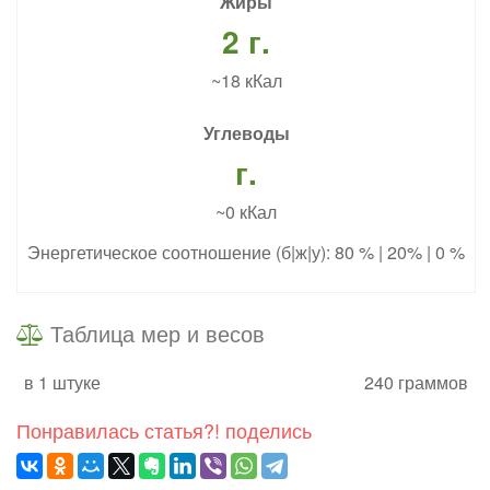
Жиры
2 г.
~18 кКал
Углеводы
г.
~0 кКал
Энергетическое соотношение (б|ж|у): 80 % | 20% | 0 %
Таблица мер и весов
в 1 штуке
240 граммов
Понравилась статья?! поделись