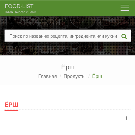
FOOD-LIST
Togg
Готовь вместе с нами
navi
Ёрш
Главная
Продукты
Ёрш
ЁРШ
1