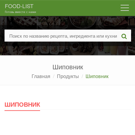
FOOD-LIST
Togg
Готовь вместе с нами
navi
Шиповник
Главная
Продукты
Шиповник
ШИПОВНИК