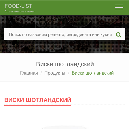
FOOD-LIST
Togg
Готовь вместе с нами
navi
Виски шотландский
Главная
Продукты
Виски шотландский
ВИСКИ ШОТЛАНДСКИЙ