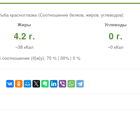
ыба красноглазка (Соотношение белков, жиров, углеводов):
Жиры
Углеводы
4.2 г.
0 г.
~38 кКал
~0 кКал
 соотношение (б|ж|у): 70 % | 30% | 0 %