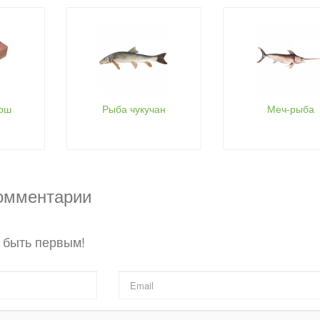
рш
Рыба чукучан
Меч-рыба
комментарии
 быть первым!