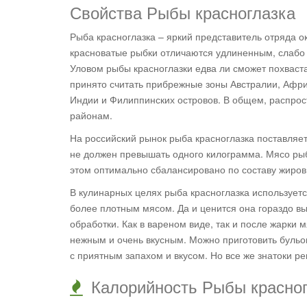
Свойства Рыбы красноглазка
Рыба красноглазка – яркий представитель отряда 
красноватые рыбки отличаются удлиненным, слабо 
Уловом рыбы красноглазки едва ли сможет похваста
принято считать прибрежные зоны Австралии, Афри
Индии и Филиппинских островов. В общем, распрос
районам.
На российский рынок рыба красноглазка поставляе
не должен превышать одного килограмма. Мясо ры
этом оптимально сбалансировано по составу жиров 
В кулинарных целях рыба красноглазка используетс
более плотным мясом. Да и ценится она гораздо вы
обработки. Как в вареном виде, так и после жарки
нежным и очень вкусным. Можно приготовить бульон
с приятным запахом и вкусом. Но все же знатоки р
Калорийность Рыбы красногл