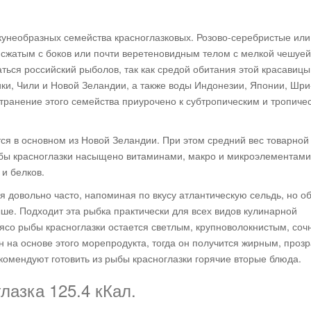
окунеобразных семейства красноглазковых. Розово-серебристые или
сжатым с боков или почти веретеновидным телом с мелкой чешуей
ться российский рыболов, так как средой обитания этой красавицы
ки, Чили и Новой Зеландии, а также воды Индонезии, Японии, Шри
транение этого семейства приурочено к субтропическим и тропиче
тся в основном из Новой Зеландии. При этом средний вес товарно
бы красноглазки насыщено витаминами, макро и микроэлементами
и белков.
я довольно часто, напоминая по вкусу атлантическую сельдь, но о
ше. Подходит эта рыбка практически для всех видов кулинарной
 мясо рыбы красноглазки остается светлым, крупноволокнистым, соч
 на основе этого морепродукта, тогда он получится жирным, проз
екомендуют готовить из рыбы красноглазки горячие вторые блюда.
азка 125.4 кКал.