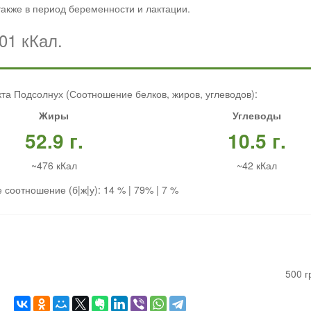
также в период беременности и лактации.
01 кКал.
та Подсолнух (Соотношение белков, жиров, углеводов):
Жиры
Углеводы
52.9 г.
10.5 г.
~476 кКал
~42 кКал
 соотношение (б|ж|у): 14 % | 79% | 7 %
500 