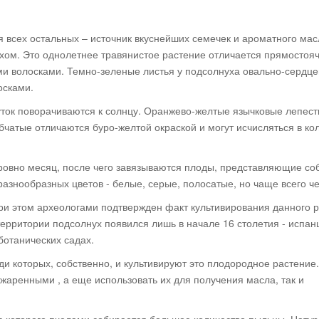
я всех остальных – источник вкуснейших семечек и ароматного мас
хом. Это однолетнее травянистое растение отличается прямостоя
ми волосками. Темно-зеленые листья у подсолнуха овально-сердц
осками.
уток поворачиваются к солнцу. Оранжево-желтые язычковые лепест
бчатые отличаются буро-желтой окраской и могут исчисляться в ко
 ровно месяц, после чего завязываются плоды, представляющие со
азнообразных цветов - белые, серые, полосатые, но чаще всего ч
ри этом археологами подтвержден факт культивирования данного 
территории подсолнух появился лишь в начале 16 столетия - испан
 ботанических садах.
 которых, собственно, и культивируют это плодородное растение.
жаренными , а еще использовать их для получения масла, так и