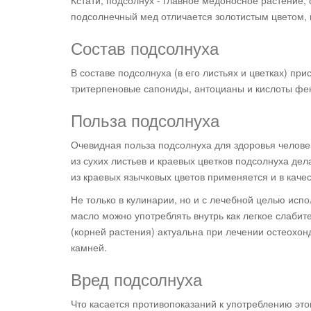
Кстати, подсолнух - главное медоносное растение,
подсолнечный мед отличается золотистым цветом, 
Состав подсолнуха
В составе подсолнуха (в его листьях и цветках) пр
тритерпеновые сапониды, антоцианы и кислоты фе
Польза подсолнуха
Очевидная польза подсолнуха для здоровья человек
из сухих листьев и краевых цветков подсолнуха де
из краевых язычковых цветов применяется и в кач
Не только в кулинарии, но и с лечебной целью испо
масло можно употреблять внутрь как легкое слабит
(корней растения) актуальна при лечении остеохон
камней.
Вред подсолнуха
Что касается противопоказаний к употреблению это