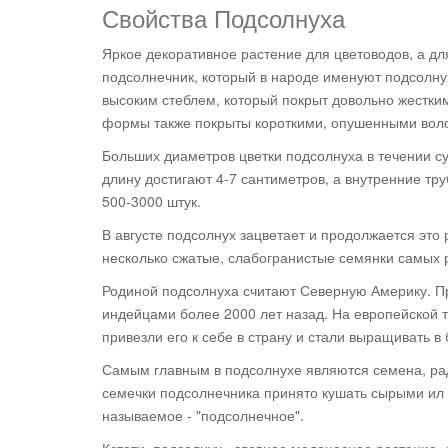
Свойства Подсолнуха
Яркое декоративное растение для цветоводов, а дл
подсолнечник, который в народе именуют подсолну
высоким стеблем, который покрыт довольно жестки
формы также покрыты короткими, опушенными вол
Больших диаметров цветки подсолнуха в течении с
длину достигают 4-7 сантиметров, а внутренние тру
500-3000 штук.
В августе подсолнух зацветает и продолжается это
несколько сжатые, слабогранистые семянки самых р
Родиной подсолнуха считают Северную Америку. П
индейцами более 2000 лет назад. На европейской 
привезли его к себе в страну и стали выращивать в
Самым главным в подсолнухе являются семена, ради
семечки подсолнечника принято кушать сырыми ил 
называемое - "подсолнечное".