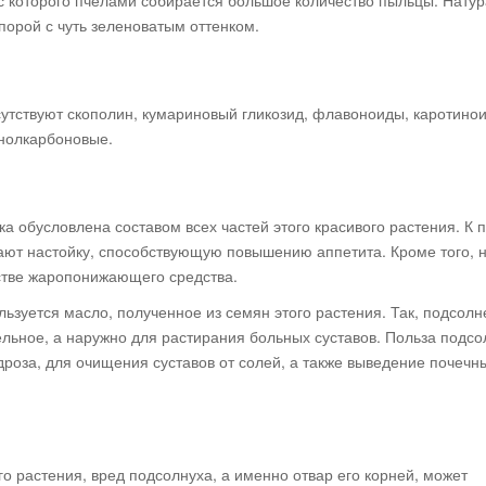
 с которого пчелами собирается большое количество пыльцы. Нату
порой с чуть зеленоватым оттенком.
исутствуют скополин, кумариновый гликозид, флавоноиды, каротино
нолкарбоновые.
а обусловлена составом всех частей этого красивого растения. К 
лают настойку, способствующую повышению аппетита. Кроме того, 
естве жаропонижающего средства.
льзуется масло, полученное из семян этого растения. Так, подсол
ельное, а наружно для растирания больных суставов. Польза подсо
дроза, для очищения суставов от солей, а также выведение почечн
го растения, вред подсолнуха, а именно отвар его корней, может