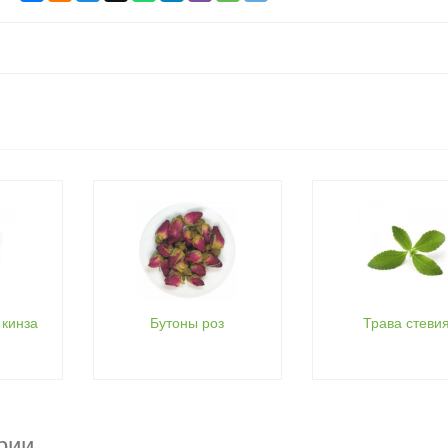
кинза
Бутоны роз
Трава стеви
рии