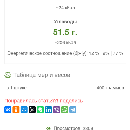
~24 кКал
Углеводы
51.5 г.
~206 кКал
Энергетическое соотношение (б|ж|у): 12 % | 9% | 77 %
Таблица мер и весов
в 1 штуке
400 граммов
Понравилась статья?! поделись
Просмотров: 2309