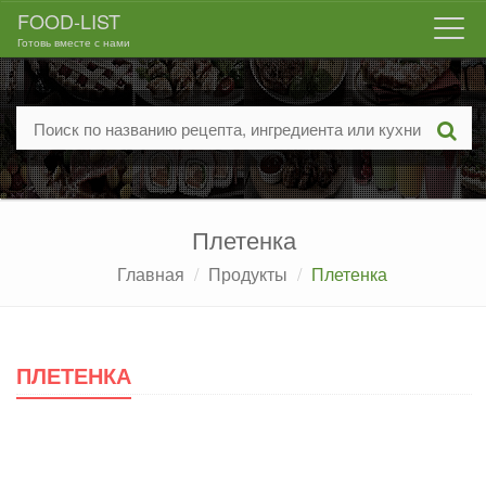
FOOD-LIST
Togg
Готовь вместе с нами
navi
Плетенка
Главная
Продукты
Плетенка
ПЛЕТЕНКА