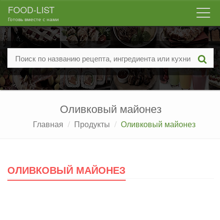
FOOD-LIST
Togg
Готовь вместе с нами
navi
Оливковый майонез
Главная
Продукты
Оливковый майонез
ОЛИВКОВЫЙ МАЙОНЕЗ