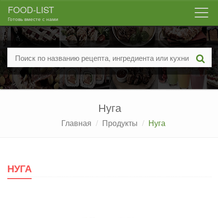
FOOD-LIST
Togg
Готовь вместе с нами
navi
Нуга
Главная
Продукты
Нуга
НУГА