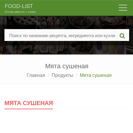
FOOD-LIST
Togg
Готовь вместе с нами
navi
Мята сушеная
Главная
Продукты
Мята сушеная
МЯТА СУШЕНАЯ