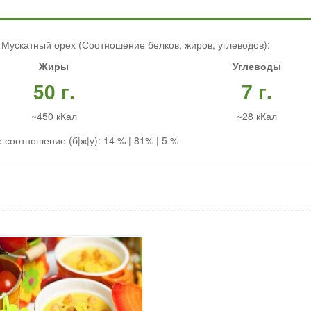
 Мускатный орех (Соотношение белков, жиров, углеводов):
Жиры
Углеводы
50 г.
7 г.
~450 кКал
~28 кКал
 соотношение (б|ж|у): 14 % | 81% | 5 %