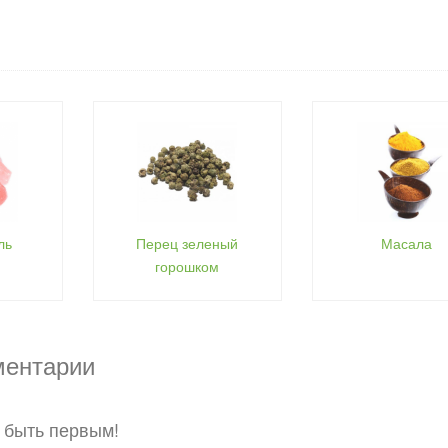
ль
Перец зеленый
Масала
горошком
ментарии
 быть первым!