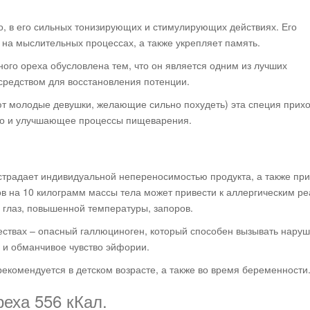
о, в его сильных тонизирующих и стимулирующих действиях. Его
на мыслительных процессах, а также укрепляет память.
ого ореха обусловлена тем, что он является одним из лучших
средством для восстановления потенции.
ют молодые девушки, желающие сильно похудеть) эта специя прихо
тво и улучшающее процессы пищеварения.
о страдает индивидуальной непереносимостью продукта, а также при
ов на 10 килограмм массы тела может привести к аллергическим ре
 глаз, повышенной температуры, запоров.
чествах – опасный галлюциноген, который способен вызывать нару
 и обманчивое чувство эйфории.
рекомендуется в детском возрасте, а также во время беременности
еха 556 кКал.