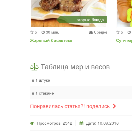
вторые блюда
5
30 мин.
Средне
5
Жареный бифштекс
Суп-пю
Таблица мер и весов
в 1 штуке
в 1 стакане
Понравилась статья?! поделись
Просмотров: 2542
Дата: 10.09.2016