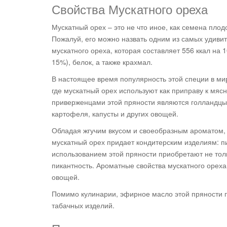
Свойства Мускатного ореха
Мускатный орех – это не что иное, как семена плод
Пожалуй, его можно назвать одним из самых удиви
мускатного ореха, которая составляет 556 ккал н
15%), белок, а также крахмал.
В настоящее время популярность этой специи в ми
где мускатный орех используют как приправу к мя
приверженцами этой пряности являются голландцы,
картофеля, капусты и других овощей.
Обладая жгучим вкусом и своеобразным ароматом, о
мускатный орех придает кондитерским изделиям: п
использованием этой пряности приобретают не тол
пикантность. Ароматные свойства мускатного ореха
овощей.
Помимо кулинарии, эфирное масло этой пряности 
табачных изделий.