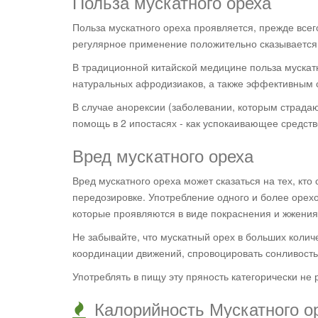
Польза мускатного ореха
Польза мускатного ореха проявляется, прежде всег
регулярное применение положительно сказывается 
В традиционной китайской медицине польза мускатн
натуральных афродизиаков, а также эффективным 
В случае анорексии (заболевании, которым страда
помощь в 2 ипостасях - как успокаивающее средс
Вред мускатного ореха
Вред мускатного ореха может сказаться на тех, кт
передозировке. Употребление одного и более орех
которые проявляются в виде покраснения и жжения
Не забывайте, что мускатный орех в больших коли
координации движений, спровоцировать сонливость
Употреблять в пищу эту пряность категорически не 
Калорийность Мускатного ор