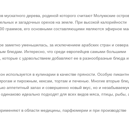
ов мускатного дерева, родиной которого считают Молуккские остров
тельных и загадочных орехов на земле. При высокой калорийности
а 100 граммов, его основными составляющими являются эфирное мас
ре заметно уменьшилась, за исключением арабских стран и севера
сным блюдам. Интересно, что среди европейцев самыми большими
 которые с удовольствием добавляют ее в разнообразные блюда и
н используется в кулинарии в качестве пряности. Особую пикантн
ирогам и пирожным, кексам, тортам и печенью. Многие вторые блю
ько аппетитный запах и совершенно новый вкус, но и незабываему
 одинаково идеально подходят для всех видов мяса, птицы, рыбы, 
применяют в области медицины, парфюмерии и при производстве