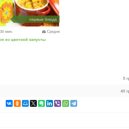
первые блюда
30 мин.
Средне
ре из цветной капусты
5 
40 