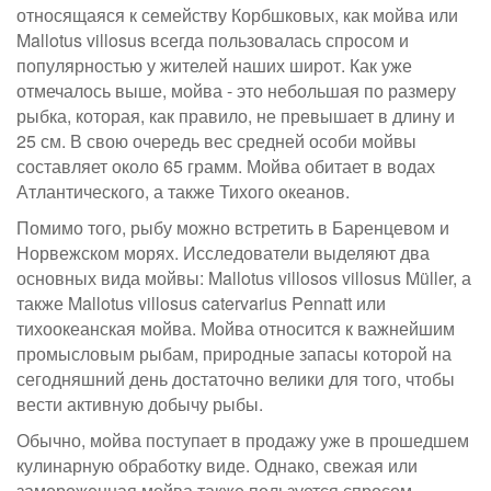
относящаяся к семейству Корбшковых, как мойва или
Mallotus villosus всегда пользовалась спросом и
популярностью у жителей наших широт. Как уже
отмечалось выше, мойва - это небольшая по размеру
рыбка, которая, как правило, не превышает в длину и
25 см. В свою очередь вес средней особи мойвы
составляет около 65 грамм. Мойва обитает в водах
Атлантического, а также Тихого океанов.
Помимо того, рыбу можно встретить в Баренцевом и
Норвежском морях. Исследователи выделяют два
основных вида мойвы: Mallotus villosos villosus Müller, а
также Mallotus villosus catervarius Pennatt или
тихоокеанская мойва. Мойва относится к важнейшим
промысловым рыбам, природные запасы которой на
сегодняшний день достаточно велики для того, чтобы
вести активную добычу рыбы.
Обычно, мойва поступает в продажу уже в прошедшем
кулинарную обработку виде. Однако, свежая или
замороженная мойва также пользуется спросом.