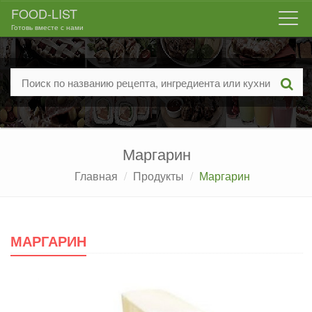
FOOD-LIST
Togg
Готовь вместе с нами
navi
Маргарин
Главная
Продукты
Маргарин
МАРГАРИН