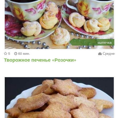
выпечка
5
60 мин.
Средне
Творожное печенье «Розочки»