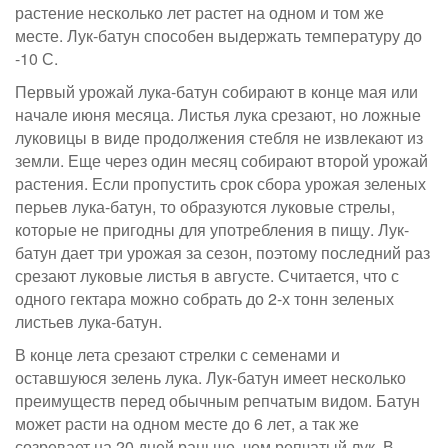
растение несколько лет растет на одном и том же
месте. Лук-батун способен выдержать температуру до
-10 С.
Первый урожай лука-батун собирают в конце мая или
начале июня месяца. Листья лука срезают, но ложные
луковицы в виде продолжения стебля не извлекают из
земли. Еще через один месяц собирают второй урожай
растения. Если пропустить срок сбора урожая зеленых
перьев лука-батун, то образуются луковые стрелы,
которые не пригодны для употребления в пищу. Лук-
батун дает три урожая за сезон, поэтому последний раз
срезают луковые листья в августе. Считается, что с
одного гектара можно собрать до 2-х тонн зеленых
листьев лука-батун.
В конце лета срезают стрелки с семенами и
оставшуюся зелень лука. Лук-батун имеет несколько
преимуществ перед обычным репчатым видом. Батун
может расти на одном месте до 6 лет, а так же
созревает на 20 дней раньше, чем репчатый лук. В