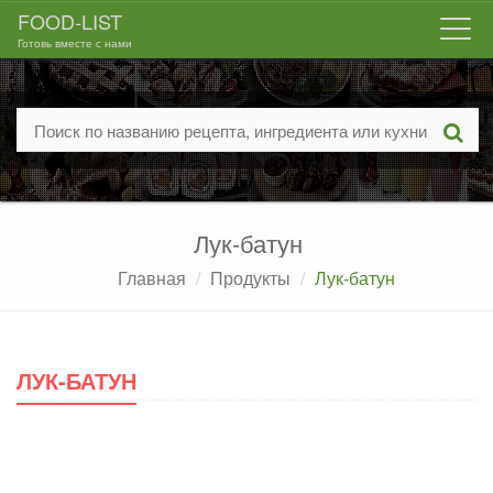
FOOD-LIST
Togg
Готовь вместе с нами
navi
Лук-батун
Главная
Продукты
Лук-батун
ЛУК-БАТУН