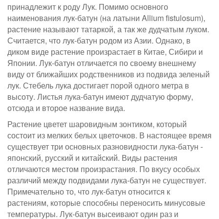
принадлежит к роду Лук. Помимо основного
наименования лук-батун (на латыни Allium fistulosum),
растение называют татаркой, а так же дудчатым луком.
Считается, что лук-батун родом из Азии. Однако, в
диком виде растение произрастает в Китае, Сибири и
Японии. Лук-батун отличается по своему внешнему
виду от ближайших родственников из подвида зеленый
лук. Стебель лука достигает порой одного метра в
высоту. Листья лука-батун имеют дудчатую форму,
отсюда и второе название вида.
Растение цветет шаровидным зонтиком, который
состоит из мелких белых цветочков. В настоящее время
существует три основных разновидности лука-батун -
японский, русский и китайский. Виды растения
отличаются местом произрастания. По вкусу особых
различий между подвидами лука-батун не существует.
Примечательно то, что лук-батун относится к
растениям, которые способны переносить минусовые
температуры. Лук-батун высеивают один раз и