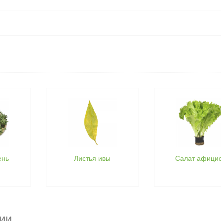
ень
Листья ивы
Салат афици
ии