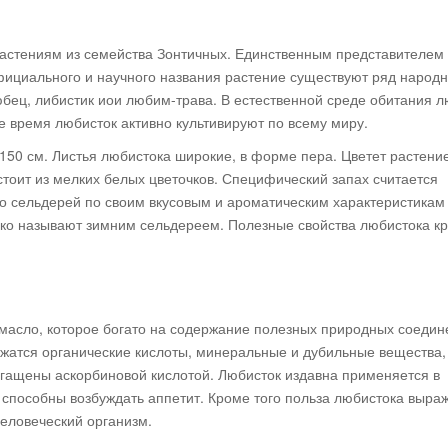
 растениям из семейства Зонтичных. Единственным представителем
фициального и научного названия растение существуют ряд народ
юбец, либистик иои любим-трава. В естественной среде обитания л
е время любисток активно культивируют по всему миру.
150 см. Листья любистока широкие, в форме пера. Цветет растени
остоит из мелких белых цветочков. Специфический запах считается
то сельдерей по своим вкусовым и ароматическим характеристикам
дко называют зимним сельдереем. Полезные свойства любистока к
масло, которое богато на содержание полезных природных соедин
атся органические кислоты, минеральные и дубильные вещества, 
огащены аскорбиновой кислотой. Любисток издавна применяется в
 способны возбуждать аппетит. Кроме того польза любистока выраж
человеческий организм.