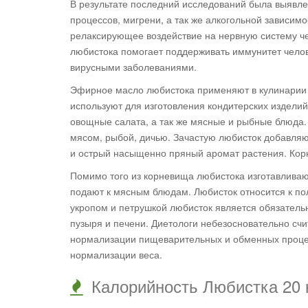
В результате последний исследований была выявле
процессов, мигрени, а так же алкогольной зависимо
релаксирующее воздействие на нервную систему че
любистока помогает поддерживать иммунитет чело
вирусными заболеваниями.
Эфирное масло любистока применяют в кулинарии 
используют для изготовления кондитерских изделий
овощные салата, а так же мясные и рыбные блюда. 
мясом, рыбой, дичью. Зачастую любисток добавляют
и острый насыщенно пряный аромат растения. Корн
Помимо того из корневища любистока изготавливают
подают к мясным блюдам. Любисток относится к по
укропом и петрушкой любисток является обязатель
пузыря и печени. Диетологи небезосновательно счи
нормализации пищеварительных и обменных процес
нормализации веса.
Калорийность Любистка 20 