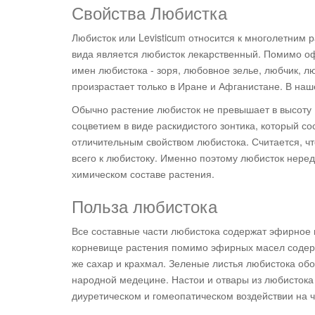
Свойства Любистка
Любисток или Levisticum относится к многолетним
вида является любисток лекарственный. Помимо о
имен любистока - зоря, любовное зелье, любчик, л
произрастает только в Иране и Афганистане. В наш
Обычно растение любисток не превышает в высоту 
соцветием в виде раскидистого зонтика, который с
отличительным свойством любистока. Считается, ч
всего к любистоку. Именно поэтому любисток нере
химическом составе растения.
Польза любистока
Все составные части любистока содержат эфирное 
корневище растения помимо эфирных масел содерж
же сахар и крахмал. Зеленые листья любистока об
народной медецине. Настои и отвары из любистока
диуретическом и гомеопатическом воздействии на 