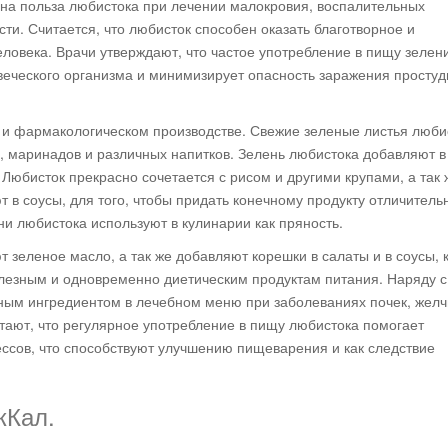
на польза любистока при лечении малокровия, воспалительных
сти. Считается, что любисток способен оказать благотворное и
ловека. Врачи утверждают, что частое употребление в пищу зелен
веческого организма и минимизирует опасность заражения просту
и фармакологическом производстве. Свежие зеленые листья люби
, маринадов и различных напитков. Зелень любистока добавляют в
Любисток прекрасно сочетается с рисом и другими крупами, а так 
 в соусы, для того, чтобы придать конечному продукту отличитель
и любистока используют в кулинарии как пряность.
 зеленое масло, а так же добавляют корешки в салаты и в соусы, 
лезным и одновременно диетическим продуктам питания. Наряду с
ным ингредиентом в лечебном меню при заболеваниях почек, желч
тают, что регулярное употребление в пищу любистока помогает
сов, что способствуют улучшению пищеварения и как следствие
кКал.