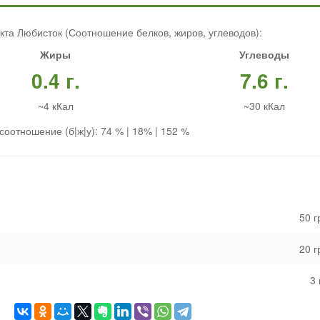
кта Любисток (Соотношение белков, жиров, углеводов):
Жиры
Углеводы
0.4 г.
7.6 г.
~4 кКал
~30 кКал
соотношение (б|ж|у): 74 % | 18% | 152 %
50 
20 
3