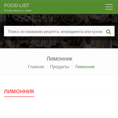
FOOD-LIST
Togg
Готовь вместе с нами
navi
Лимонник
Главная
Продукты
Лимонник
ЛИМОННИК