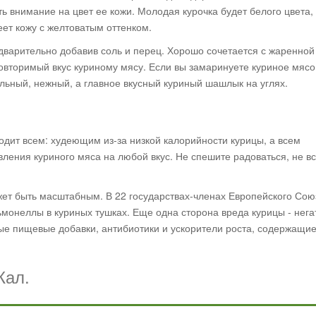
ь внимание на цвет ее кожи. Молодая курочка будет белого цвета, 
еет кожу с желтоватым оттенком.
дварительно добавив соль и перец. Хорошо сочетается с жаренной
овторимый вкус куриному мясу. Если вы замаринуете куриное мясо
льный, нежный, а главное вкусный куриный шашлык на углях.
одит всем: худеющим из-за низкой калорийности курицы, а всем
ления куриного мяса на любой вкус. Не спешите радоваться, не вс
ожет быть масштабным. В 22 государствах-членах Европейского Со
онеллы в куриных тушках. Еще одна сторона вреда курицы - нега
ые пищевые добавки, антибиотики и ускорители роста, содержащие
Кал.