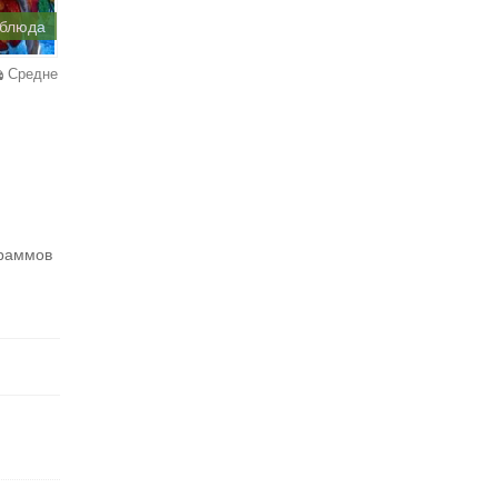
 блюда
Средне
граммов