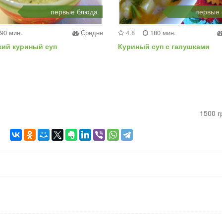
первые блюда
первые
90 мин.
Средне
4.8
180 мин.
кий куриный суп
Куриный суп с галушками
1500 