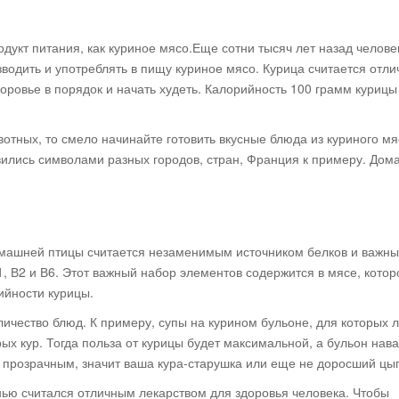
дукт питания, как куриное мясо.Еще сотни тысяч лет назад челов
зводить и употреблять в пищу куриное мясо. Курица считается отл
доровье в порядок и начать худеть. Калорийность 100 грамм курицы
отных, то смело начинайте готовить вкусные блюда из куриного мя
овились символами разных городов, стран, Франция к примеру. До
домашней птицы считается незаменимым источником белков и важны
1, В2 и В6. Этот важный набор элементов содержится в мясе, котор
ийности курицы.
личество блюд. К примеру, супы на курином бульоне, для которых 
рых кур. Тогда польза от курицы будет максимальной, а бульон нав
я прозрачным, значит ваша кура-старушка или еще не доросший цы
нью считался отличным лекарством для здоровья человека. Чтобы