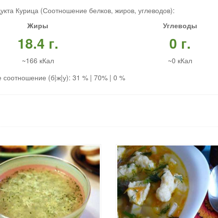
укта Курица (Соотношение белков, жиров, углеводов):
Жиры
Углеводы
18.4 г.
0 г.
~166 кКал
~0 кКал
 соотношение (б|ж|у): 31 % | 70% | 0 %