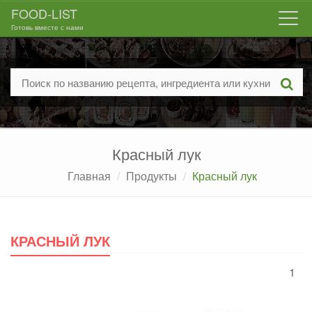
FOOD-LIST
Togg
Готовь вместе с нами
navi
Красный лук
Главная
Продукты
Красный лук
КРАСНЫЙ ЛУК
1