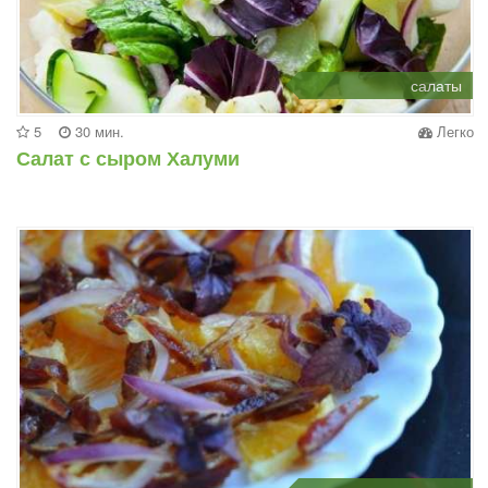
салаты
5
30 мин.
Легко
Салат с сыром Халуми