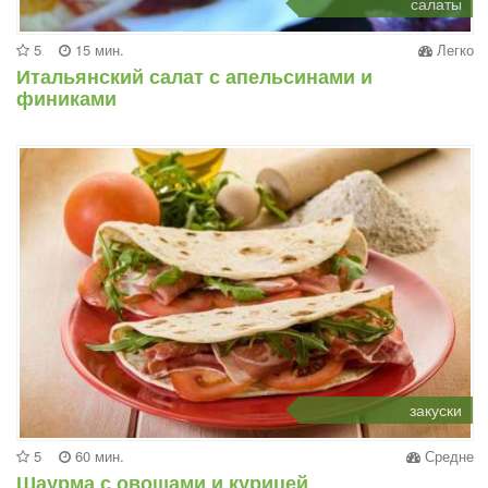
салаты
5
15 мин.
Легко
Итальянский салат с апельсинами и
финиками
закуски
5
60 мин.
Средне
Шаурма с овощами и курицей