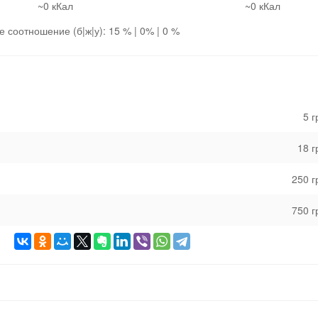
~0 кКал
~0 кКал
 соотношение (б|ж|у): 15 % | 0% | 0 %
5 
18 
250 
750 