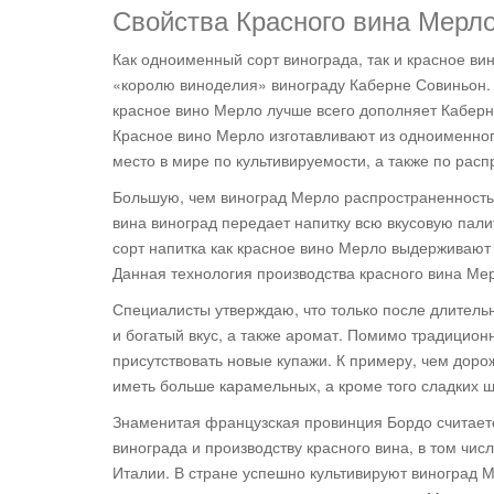
Свойства Красного вина Мерло 
Как одноименный сорт винограда, так и красное ви
«королю виноделия» винограду Каберне Совиньон. 
красное вино Мерло лучше всего дополняет Каберне
Красное вино Мерло изготавливают из одноименног
место в мире по культивируемости, а также по рас
Большую, чем виноград Мерло распространенность
вина виноград передает напитку всю вкусовую пали
сорт напитка как красное вино Мерло выдерживают 
Данная технология производства красного вина Ме
Специалисты утверждаю, что только после длител
и богатый вкус, а также аромат. Помимо традицион
присутствовать новые купажи. К примеру, чем доро
иметь больше карамельных, а кроме того сладких ш
Знаменитая французская провинция Бордо считает
винограда и производству красного вина, в том чи
Италии. В стране успешно культивируют виноград 