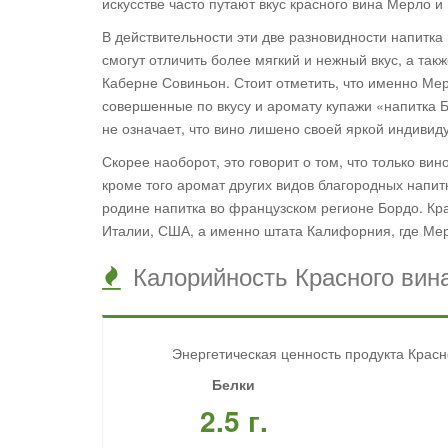
искусстве часто путают вкус красного вина Мерло и
В действительности эти две разновидности напитка
смогут отличить более мягкий и нежный вкус, а та
Каберне Совиньон. Стоит отметить, что именно Ме
совершенные по вкусу и аромату купажи «напитка 
не означает, что вино лишено своей яркой индивид
Скорее наоборот, это говорит о том, что только ви
кроме того аромат других видов благородных напит
родине напитка во французском регионе Бордо. Кра
Италии, США, а именно штата Калифорния, где Мерл
Калорийность Красного вина 
Энергетическая ценность продукта Красно
Белки
2.5 г.