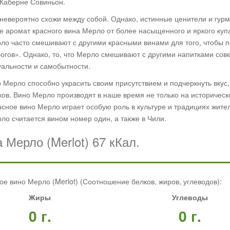
 Каберне Совиньон.
 невероятно схожи между собой. Однако, истинные ценители и гур
кже аромат красного вина Мерло от более насыщенного и яркого куп
рло часто смешивают с другими красными винами для того, чтобы п
Богов». Однако, то, что Мерло смешивают с другими напитками со
уальности и самобытности.
но Мерло способно украсить своим присутствием и подчеркнуть вкус,
ков. Вино Мерло производят в наше время не только на историческ
сное вино Мерло играет особую роль в культуре и традициях жите
о считается вином номер один, а также в Чили.
Мерло (Merlot) 67 кКал.
е вино Мерло (Merlot) (Соотношение белков, жиров, углеводов):
Жиры
Углеводы
0 г.
0 г.