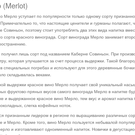
(Merlot)
но Мерло уступает по популярности только одному сорту признанн
Примечательно то, что настоящие ценители и гурманы полагают, ч
 Совиньон, поэтому стоит употреблять два этих вида напитка вмес
о сорта красного винограда. Сорт винограда Мерло занимает втор
пространению.
 получил лишь сорт под названием Каберне Совиньон. При произв
тру, которая улучшается за счет процесса выдержки. Такой благор
в специальных погребах и используют для этого деревянные бочки
рло складывалась веками.
ьной выдержки красное вино Мерло получает свой уникальный нас
ных фруктово-пряных вкусов самого винограда Мерло в напитке бу
же и выдержанное красное вино Мерло, тем вкус и аромат напитка 
околадных, слегка кофейных ноток.
ся признанным лидером в регионе по выращиванию различных сор
сле и Мерло. Кроме того, вино Мерло пользуется небывалой популяр
Мерло и изготавливают одноименный напиток. Новички в дегустаци