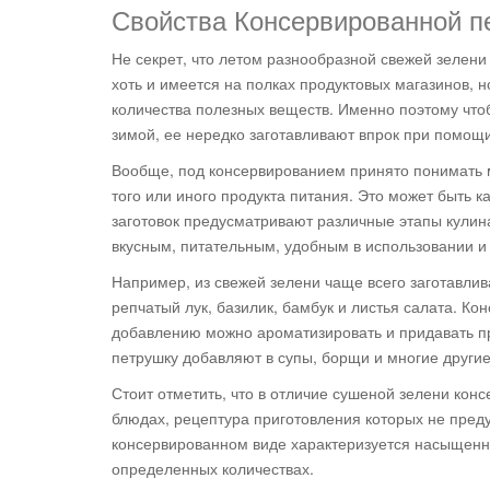
Свойства Консервированной п
Не секрет, что летом разнообразной свежей зелени 
хоть и имеется на полках продуктовых магазинов,
количества полезных веществ. Именно поэтому чт
зимой, ее нередко заготавливают впрок при помощ
Вообще, под консервированием принято понимать м
того или иного продукта питания. Это может быть к
заготовок предусматривают различные этапы кулина
вкусным, питательным, удобным в использовании и
Например, из свежей зелени чаще всего заготавлива
репчатый лук, базилик, бамбук и листья салата. К
добавлению можно ароматизировать и придавать п
петрушку добавляют в супы, борщи и многие другие
Стоит отметить, что в отличие сушеной зелени кон
блюдах, рецептура приготовления которых не преду
консервированном виде характеризуется насыщеннос
определенных количествах.