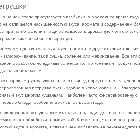
етрушки
на нашем столе присутствует в изобилии, а в холодное время года
 но не отличается насыщенностью вкуса, аромата и содержанием бо
обы при приготовлении пищи использовать ароматную летнюю зеле
и различных способов консервации.
ассу методов сохранения вкуса, аромата и других отличительных 
ак замораживание, так и сушка, соление или маринование. Все эти
рной обработки, но единым остается то, что конечный продукт по
 довольно полезным.
ют впрок петрушку, укроп, шпинат, кинзу, портулак, щавель, зелен
онсервированная петрушка очень удобна в использовании – благодар
риятый вкус многим кушаньям. Наиболее часто консервированную
 первые блюда, особенно в холодное время года.
сервированная петрушка замечательно подходит для использования
сматривает обработки термической. Кроме того, эта пряная трава 
тью вкуса и аромата, в связи с чем добавлять ее рекомендуется 