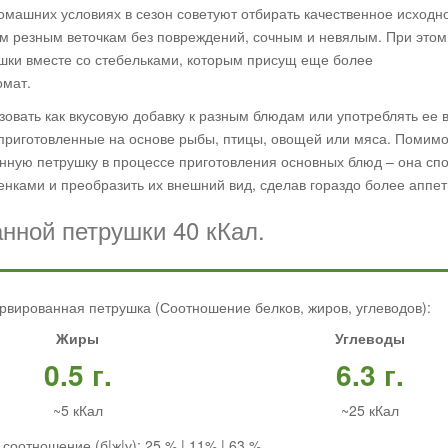
омашних условиях в сезон советуют отбирать качественное исходн
м резным веточкам без повреждений, сочным и невялым. При этом
шки вместе со стебельками, которым присущ еще более
омат.
овать как вкусовую добавку к разным блюдам или употреблять ее 
 приготовленные на основе рыбы, птицы, овощей или мяса. Помимо
нную петрушку в процессе приготовления основных блюд – она сп
нками и преобразить их внешний вид, сделав гораздо более аппе
нной петрушки 40 кКал.
рвированная петрушка (Соотношение белков, жиров, углеводов):
Жиры
Углеводы
0.5 г.
6.3 г.
~5 кКал
~25 кКал
соотношение (б|ж|у): 25 % | 11% | 63 %