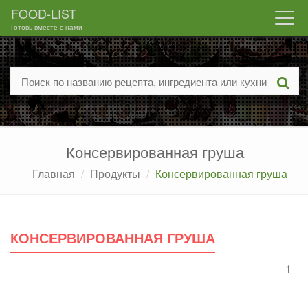
FOOD-LIST
Togg
Готовь вместе с нами
navi
Консервированная груша
Главная
Продукты
Консервированная груша
КОНСЕРВИРОВАННАЯ ГРУША
1