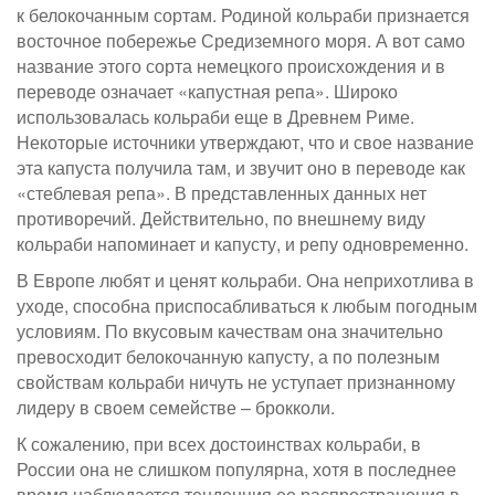
к белокочанным сортам. Родиной кольраби признается
восточное побережье Средиземного моря. А вот само
название этого сорта немецкого происхождения и в
переводе означает «капустная репа». Широко
использовалась кольраби еще в Древнем Риме.
Некоторые источники утверждают, что и свое название
эта капуста получила там, и звучит оно в переводе как
«стеблевая репа». В представленных данных нет
противоречий. Действительно, по внешнему виду
кольраби напоминает и капусту, и репу одновременно.
В Европе любят и ценят кольраби. Она неприхотлива в
уходе, способна приспосабливаться к любым погодным
условиям. По вкусовым качествам она значительно
превосходит белокочанную капусту, а по полезным
свойствам кольраби ничуть не уступает признанному
лидеру в своем семействе – брокколи.
К сожалению, при всех достоинствах кольраби, в
России она не слишком популярна, хотя в последнее
время наблюдается тенденция ее распространения в