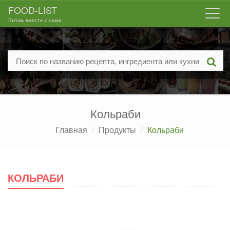
FOOD-LIST
Togg
Готовь вместе с нами
navi
Кольраби
Главная
Продукты
Кольраби
КОЛЬРАБИ