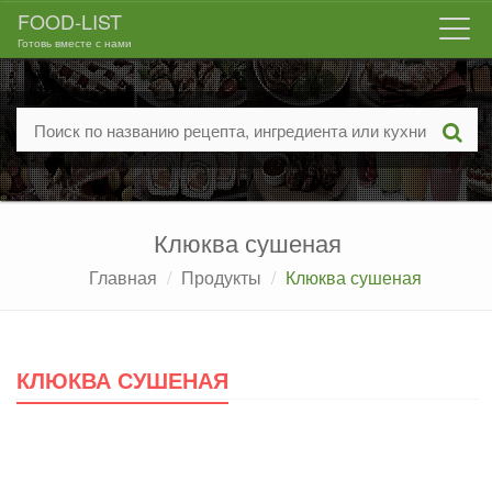
FOOD-LIST
Togg
Готовь вместе с нами
navi
Клюква сушеная
Главная
Продукты
Клюква сушеная
КЛЮКВА СУШЕНАЯ